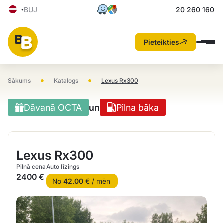
BUJ
20 260 160
Pieteikties
•
•
Sākums
Katalogs
Lexus Rx300
Dāvanā OCTA
un
Pilna bāka
Lexus Rx300
Pilnā cena
Auto līzings
2400 €
No
42.00
€ / mēn.