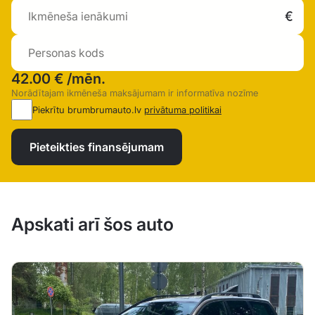
42.00 €
/mēn.
Norādītajam ikmēneša maksājumam ir informatīva nozīme
Piekrītu brumbrumauto.lv
privātuma politikai
Pieteikties finansējumam
Apskati arī šos auto