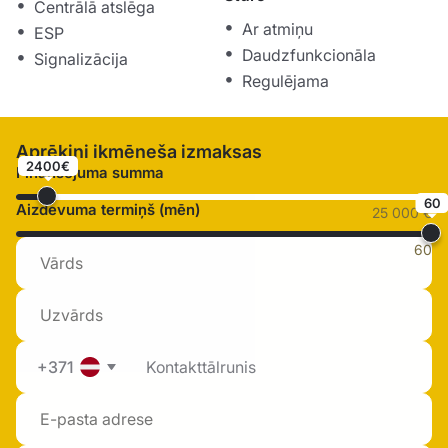
Centrālā atslēga
Ar atmiņu
ESP
Daudzfunkcionāla
Signalizācija
Regulējama
Aprēķini ikmēneša izmaksas
2400€
Finansējuma summa
60
Aizdevuma termiņš (mēn)
25 000 €
60
+371