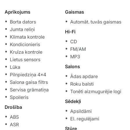
Aprīkojums
Gaismas
Borta dators
Automāt. tuvās gaismas
Jumta reliņi
Hi-Fi
Klimata kontrole
CD
Kondicionieris
FM/AM
Kruīza kontrole
MP3
Lietus sensors
Salons
Lūka
Pilnpiedziņa 4x4
Ādas apdare
Salona gaisa filtrs
Roku balsti
Servisa grāmatiņa
Tonēti aizmugurējie logi
Spoileris
Sēdekļi
Drošība
Apsildāmi
ABS
El. regulējami
ASR
Stūre