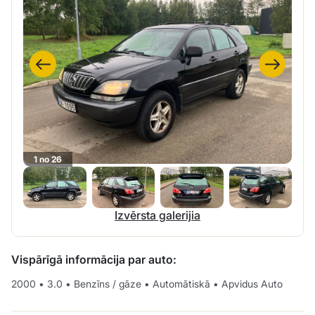
1 no 26
Izvērsta galerijia
Vispārīgā informācija par auto:
2000
•
3.0
•
Benzīns / gāze
•
Automātiskā
•
Apvidus Auto