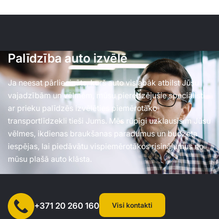
Palīdzība auto izvēlē
Ja neesat pārliecināts, kurš auto vislabāk atbilst Jūsu
vajadzībām un vēlmēm, mūsu pieredzējušie speciālisti
ar prieku palīdzēs izvēlēties piemērotāko
transportlīdzekli tieši Jums. Mēs rūpīgi uzklausīsim Jūsu
vēlmes, ikdienas braukšanas paradumus un budžeta
iespējas, lai piedāvātu vispiemērotākos risinājumus no
mūsu plašā auto klāsta.
Visi kontakti
+371 20 260 160