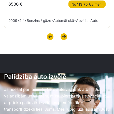
6500 €
No
113.75
€ / mēn.
2009
•
2.4
•
Benzīns / gāze
•
Automātiskā
•
Apvidus Auto
Palīdzība auto izvēlē
Ja neesat pārliecināts, kurš auto vislabāk atbilst Jūsu
vajadzībām un vēlmēm, mūsu pieredzējušie speciālisti
ar prieku palīdzēs izvēlēties piemērotāko
transportlīdzekli tieši Jums. Mēs rūpīgi uzklausīsim Jūsu