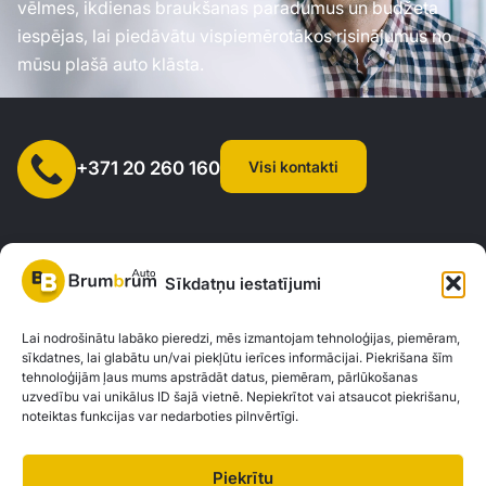
vēlmes, ikdienas braukšanas paradumus un budžeta
iespējas, lai piedāvātu vispiemērotākos risinājumus no
mūsu plašā auto klāsta.
Visi kontakti
+371 20 260 160
Sīkdatņu iestatījumi
SIA "AUTOCLICK", Reģ. Nr. 40203371960, Adrese: Mazjumpravas
Lai nodrošinātu labāko pieredzi, mēs izmantojam tehnoloģijas, piemēram,
sīkdatnes, lai glabātu un/vai piekļūtu ierīces informācijai. Piekrišana šīm
iela 77, Rīga, LV-1063 |
20260160
tehnoloģijām ļaus mums apstrādāt datus, piemēram, pārlūkošanas
uzvedību vai unikālus ID šajā vietnē. Nepiekrītot vai atsaucot piekrišanu,
noteiktas funkcijas var nedarboties pilnvērtīgi.
Privātuma politika
Kontakti
Brum Brum Auto nav finanšu iestāde, bet sadarbojas ar vairākām bankām un
Piekrītu