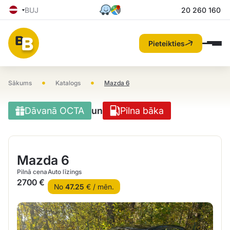
BUJ
20 260 160
Pieteikties
•
•
Sākums
Katalogs
Mazda 6
Dāvanā OCTA
un
Pilna bāka
Mazda 6
Pilnā cena
Auto līzings
2700 €
No
47.25
€ / mēn.