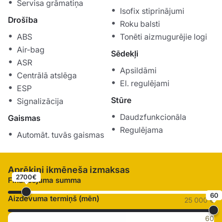
Servisa grāmatiņa
Isofix stiprinājumi
Drošība
Roku balsti
ABS
Tonēti aizmugurējie logi
Air-bag
Sēdekļi
ASR
Apsildāmi
Centrālā atslēga
El. regulējami
ESP
Stūre
Signalizācija
Daudzfunkcionāla
Gaismas
Regulējama
Automāt. tuvās gaismas
Aprēķini ikmēneša izmaksas
2700€
Finansējuma summa
60
Aizdevuma termiņš (mēn)
25 000 €
60