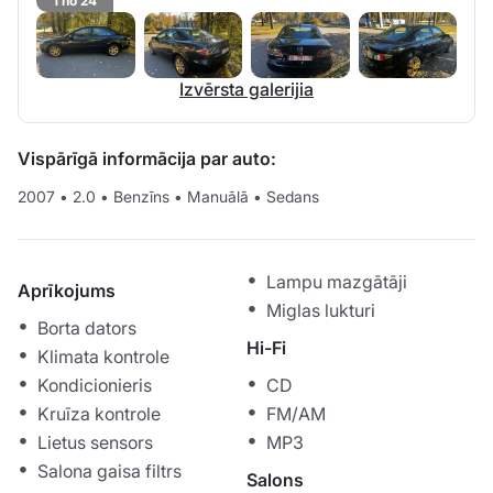
1 no 24
Izvērsta galerijia
Vispārīgā informācija par auto:
2007
•
2.0
•
Benzīns
•
Manuālā
•
Sedans
Lampu mazgātāji
Aprīkojums
Miglas lukturi
Borta dators
Hi-Fi
Klimata kontrole
Kondicionieris
CD
Kruīza kontrole
FM/AM
Lietus sensors
MP3
Salona gaisa filtrs
Salons