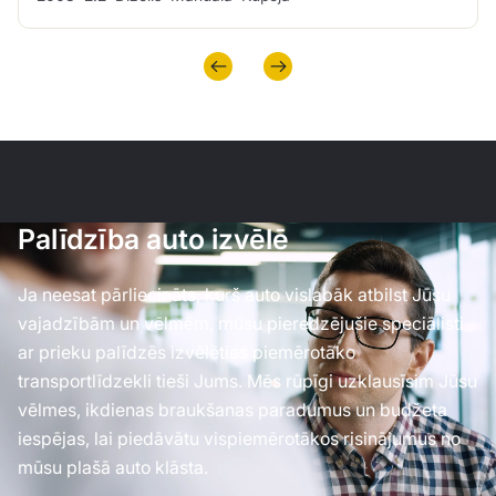
Palīdzība auto izvēlē
Ja neesat pārliecināts, kurš auto vislabāk atbilst Jūsu
vajadzībām un vēlmēm, mūsu pieredzējušie speciālisti
ar prieku palīdzēs izvēlēties piemērotāko
transportlīdzekli tieši Jums. Mēs rūpīgi uzklausīsim Jūsu
vēlmes, ikdienas braukšanas paradumus un budžeta
iespējas, lai piedāvātu vispiemērotākos risinājumus no
mūsu plašā auto klāsta.