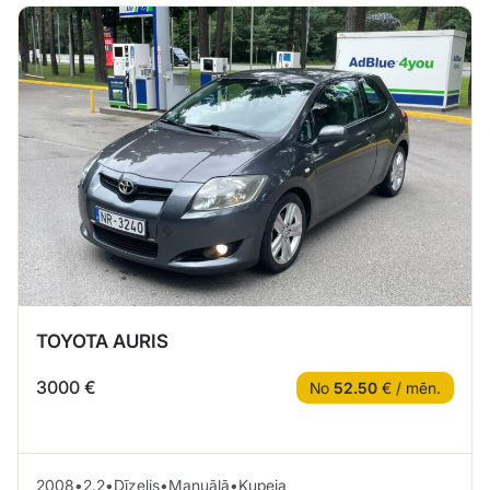
TOYOTA AURIS
3000 €
No
52.50
€ / mēn.
2008
•
2.2
•
Dīzelis
•
Manuālā
•
Kupeja