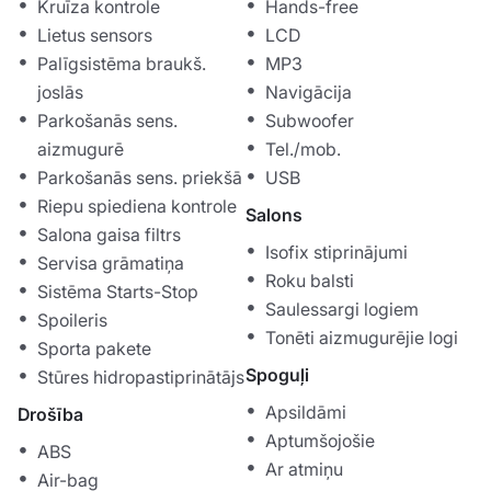
Kruīza kontrole
Hands-free
Lietus sensors
LCD
Palīgsistēma braukš.
MP3
joslās
Navigācija
Parkošanās sens.
Subwoofer
aizmugurē
Tel./mob.
Parkošanās sens. priekšā
USB
Riepu spiediena kontrole
Salons
Salona gaisa filtrs
Isofix stiprinājumi
Servisa grāmatiņa
Roku balsti
Sistēma Starts-Stop
Saulessargi logiem
Spoileris
Tonēti aizmugurējie logi
Sporta pakete
Spoguļi
Stūres hidropastiprinātājs
Apsildāmi
Drošība
Aptumšojošie
ABS
Ar atmiņu
Air-bag