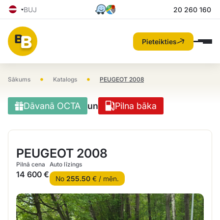
BUJ
20 260 160
Pieteikties
•
•
Sākums
Katalogs
PEUGEOT 2008
Dāvanā OCTA
un
Pilna bāka
PEUGEOT 2008
Pilnā cena
Auto līzings
14 600 €
No
255.50
€ / mēn.