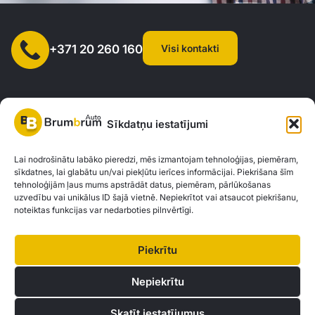
Visi kontakti
+371 20 260 160
Sīkdatņu iestatījumi
SIA "AUTOCLICK", Reģ. Nr. 40203371960, Adrese: Mazjumpravas
Lai nodrošinātu labāko pieredzi, mēs izmantojam tehnoloģijas, piemēram,
sīkdatnes, lai glabātu un/vai piekļūtu ierīces informācijai. Piekrišana šīm
iela 77, Rīga, LV-1063 |
20260160
tehnoloģijām ļaus mums apstrādāt datus, piemēram, pārlūkošanas
uzvedību vai unikālus ID šajā vietnē. Nepiekrītot vai atsaucot piekrišanu,
noteiktas funkcijas var nedarboties pilnvērtīgi.
Privātuma politika
Kontakti
Brum Brum Auto nav finanšu iestāde, bet sadarbojas ar vairākām bankām un
Piekrītu
kreditētājiem, lai palīdzētu jums izvērtēt auto finansējuma iespējas. Mēs
piedāvājam konsultācijas un atbalstu, lai atrastu vislabākos finanšu risinājumus,
Nepiekrītu
kas atbilst jūsu individuālajām vajadzībām un iespējām.
Skatīt iestatījumus