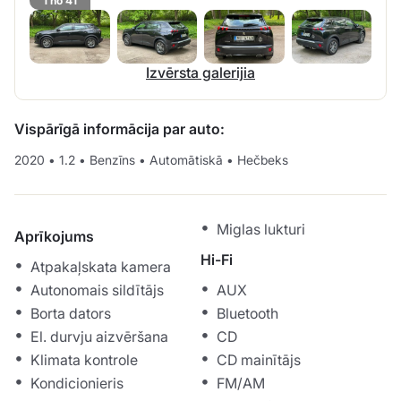
1 no 41
Izvērsta galerijia
Vispārīgā informācija par auto:
2020
•
1.2
•
Benzīns
•
Automātiskā
•
Hečbeks
Miglas lukturi
Aprīkojums
Hi-Fi
Atpakaļskata kamera
Autonomais sildītājs
AUX
Borta dators
Bluetooth
El. durvju aizvēršana
CD
Klimata kontrole
CD mainītājs
Kondicionieris
FM/AM