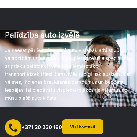
Palīdzība auto izvēlē
Ja neesat pārliecināts, kurš auto vislabāk atbilst Jūsu
vajadzībām un vēlmēm, mūsu pieredzējušie speciālisti
ar prieku palīdzēs izvēlēties piemērotāko
transportlīdzekli tieši Jums. Mēs rūpīgi uzklausīsim Jūsu
vēlmes, ikdienas braukšanas paradumus un budžeta
iespējas, lai piedāvātu vispiemērotākos risinājumus no
mūsu plašā auto klāsta.
Visi kontakti
+371 20 260 160