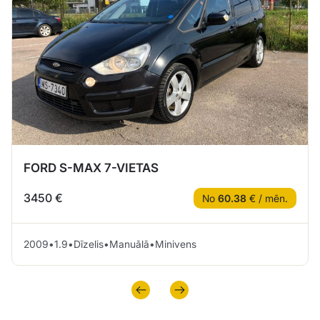
FORD S-MAX 7-VIETAS
3450 €
No
60.38
€ / mēn.
2009
•
1.9
•
Dīzelis
•
Manuālā
•
Minivens