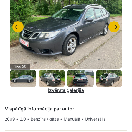
1 no 25
Izvērsta galerijia
Vispārīgā informācija par auto:
2009
•
2.0
•
Benzīns / gāze
•
Manuālā
•
Universālis