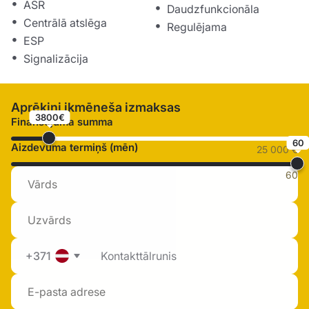
ASR
Daudzfunkcionāla
Centrālā atslēga
Regulējama
ESP
Signalizācija
Aprēķini ikmēneša izmaksas
3800€
Finansējuma summa
60
Aizdevuma termiņš (mēn)
25 000 €
60
+371