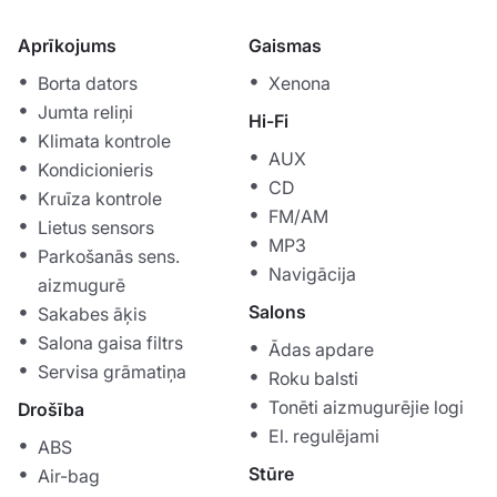
Aprīkojums
Gaismas
Borta dators
Xenona
Jumta reliņi
Hi-Fi
Klimata kontrole
AUX
Kondicionieris
CD
Kruīza kontrole
FM/AM
Lietus sensors
MP3
Parkošanās sens.
Navigācija
aizmugurē
Salons
Sakabes āķis
Salona gaisa filtrs
Ādas apdare
Servisa grāmatiņa
Roku balsti
Tonēti aizmugurējie logi
Drošība
El. regulējami
ABS
Stūre
Air-bag