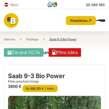
BUJ
20 260 160
Pieteikties
•
•
Sākums
Katalogs
Saab 9-3 Bio Power
Dāvanā OCTA
un
Pilna bāka
Saab 9-3 Bio Power
Pilnā cena
Auto līzings
3800 €
No
66.50
€ / mēn.