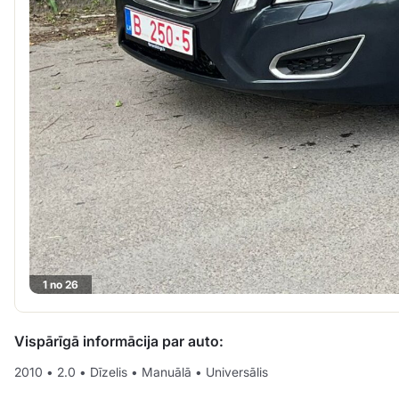
1 no 26
Vispārīgā informācija par auto:
2010
•
2.0
•
Dīzelis
•
Manuālā
•
Universālis