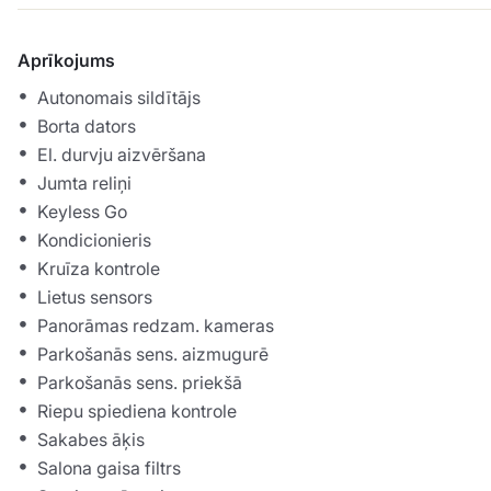
Aprīkojums
Autonomais sildītājs
Borta dators
El. durvju aizvēršana
Jumta reliņi
Keyless Go
Kondicionieris
Kruīza kontrole
Lietus sensors
Panorāmas redzam. kameras
Parkošanās sens. aizmugurē
Parkošanās sens. priekšā
Riepu spiediena kontrole
Sakabes āķis
Salona gaisa filtrs