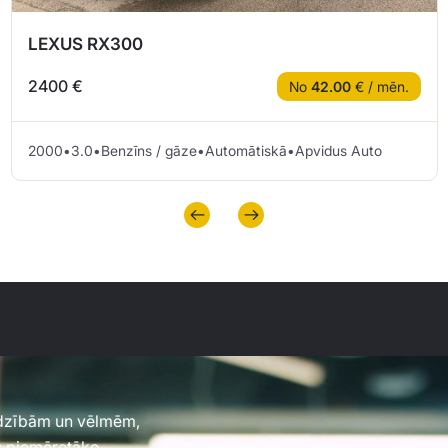
LEXUS RX300
2400 €
No
42.00
€ / mēn.
2000
•
3.0
•
Benzīns / gāze
•
Automātiskā
•
Apvidus Auto
jadzībām un vēlmēm,
es piemērotāko