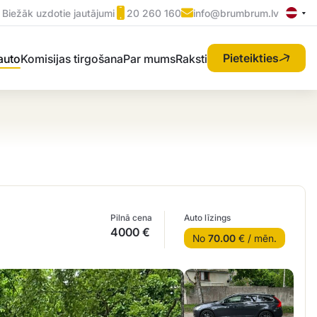
Biežāk uzdotie jautājumi
20 260 160
info@brumbrum.lv
Pieteikties
 auto
Komisijas tirgošana
Par mums
Raksti
Pilnā cena
Auto līzings
4000 €
No
70.00
€ / mēn.