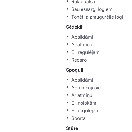
Roku balsti
Saulessargi logiem
Tonēti aizmugurējie logi
Sēdekļi
Apsildāmi
Ar atmiņu
El. regulējami
Recaro
Spoguļi
Apsildāmi
Aptumšojošie
Ar atmiņu
El. nolokāmi
El. regulējami
Sporta
Stūre