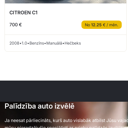
CITROEN C1
700 €
No
12.25
€ / mēn.
2008
•
1.0
•
Benzīns
•
Manuālā
•
Hečbeks
Palīdzība auto izvēlē
Ja neesat pārliecināts, kurš auto vislabāk atbilst Jūsu va
mūsu pieredzējušie speciālisti ar prieku palīdzēs izvēlēti