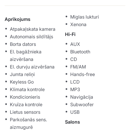
Miglas lukturi
Aprīkojums
Xenona
Atpakaļskata kamera
Hi-Fi
Autonomais sildītājs
Borta dators
AUX
El. bagāžnieka
Bluetooth
aizvēršana
CD
El. durvju aizvēršana
FM/AM
Jumta reliņi
Hands-free
Keyless Go
LCD
Klimata kontrole
MP3
Kondicionieris
Navigācija
Kruīza kontrole
Subwoofer
Lietus sensors
USB
Parkošanās sens.
Salons
aizmugurē