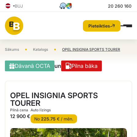
BUJ
20 260 160
Pieteikties
•
•
Sākums
Katalogs
OPEL INSIGNIA SPORTS TOURER
Dāvanā OCTA
un
Pilna bāka
OPEL INSIGNIA SPORTS
TOURER
Pilnā cena
Auto līzings
12 900 €
No
225.75
€ / mēn.