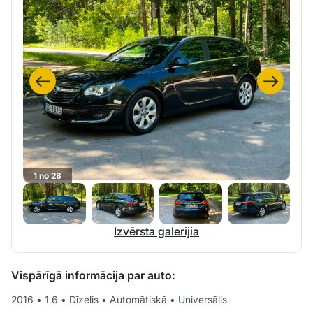
1 no 28
Izvērsta galerijia
Vispārīgā informācija par auto:
2016
•
1.6
•
Dīzelis
•
Automātiskā
•
Universālis