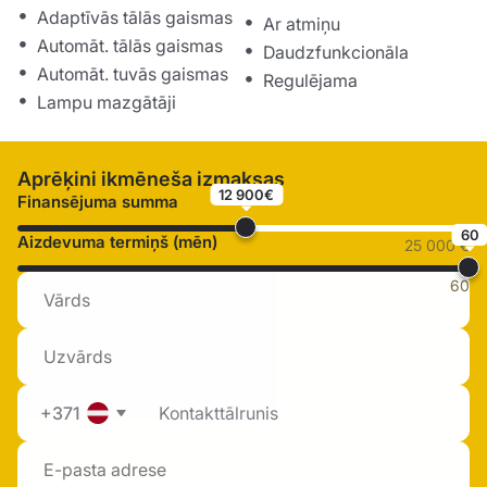
Adaptīvās tālās gaismas
Ar atmiņu
Automāt. tālās gaismas
Daudzfunkcionāla
Automāt. tuvās gaismas
Regulējama
Lampu mazgātāji
Aprēķini ikmēneša izmaksas
12 900€
Finansējuma summa
60
Aizdevuma termiņš (mēn)
25 000 €
60
+371