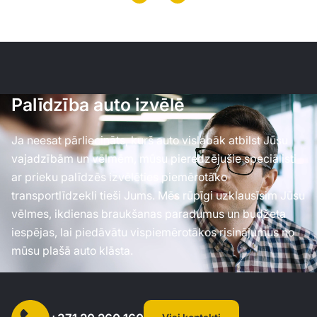
Palīdzība auto izvēlē
Ja neesat pārliecināts, kurš auto vislabāk atbilst Jūsu
vajadzībām un vēlmēm, mūsu pieredzējušie speciālisti
ar prieku palīdzēs izvēlēties piemērotāko
transportlīdzekli tieši Jums. Mēs rūpīgi uzklausīsim Jūsu
vēlmes, ikdienas braukšanas paradumus un budžeta
iespējas, lai piedāvātu vispiemērotākos risinājumus no
mūsu plašā auto klāsta.