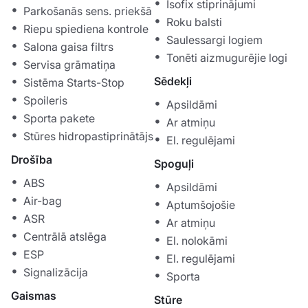
Isofix stiprinājumi
Parkošanās sens. priekšā
Roku balsti
Riepu spiediena kontrole
Saulessargi logiem
Salona gaisa filtrs
Tonēti aizmugurējie logi
Servisa grāmatiņa
Sēdekļi
Sistēma Starts-Stop
Spoileris
Apsildāmi
Sporta pakete
Ar atmiņu
Stūres hidropastiprinātājs
El. regulējami
Drošība
Spoguļi
ABS
Apsildāmi
Air-bag
Aptumšojošie
ASR
Ar atmiņu
Centrālā atslēga
El. nolokāmi
ESP
El. regulējami
Signalizācija
Sporta
Gaismas
Stūre