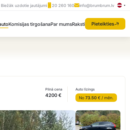
Biežāk uzdotie jautājumi
20 260 160
info@brumbrum.lv
Pieteikties
 auto
Komisijas tirgošana
Par mums
Raksti
Pilnā cena
Auto līzings
4200 €
No
73.50
€ / mēn.