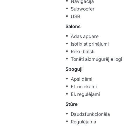
Navigācija
Subwoofer
USB
Salons
Ādas apdare
Isofix stiprinājumi
Roku balsti
Tonēti aizmugurējie logi
Spoguļi
Apsildāmi
El. nolokāmi
El. regulējami
Stūre
Daudzfunkcionāla
Regulējama