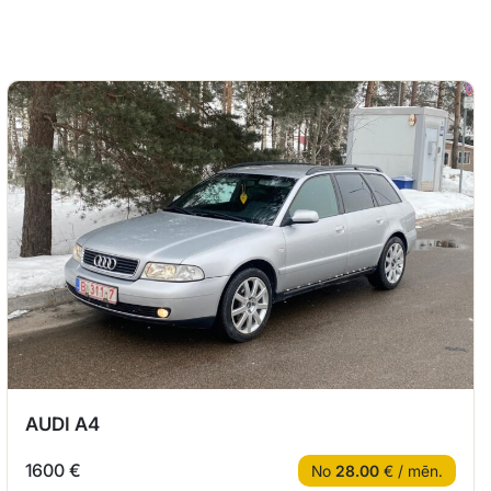
AUDI A4
1600 €
No
28.00
€ / mēn.