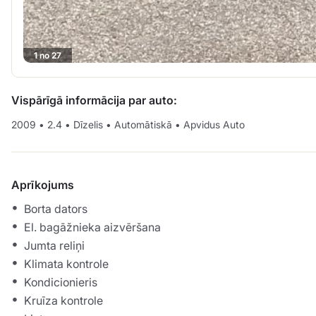
1 no 27
Vispārīgā informācija par auto:
2009
•
2.4
•
Dīzelis
•
Automātiskā
•
Apvidus Auto
Aprīkojums
Borta dators
El. bagāžnieka aizvēršana
Jumta reliņi
Klimata kontrole
Kondicionieris
Kruīza kontrole