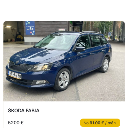
ŠKODA FABIA
5200 €
No
91.00
€ / mēn.