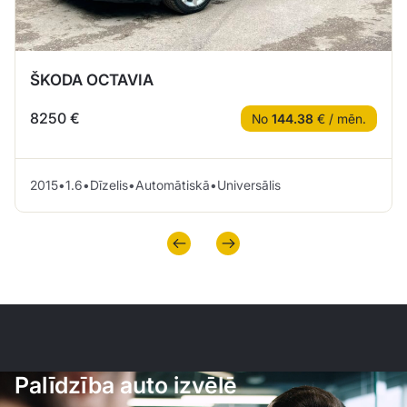
ŠKODA OCTAVIA
8250 €
No
144.38
€ / mēn.
2015
•
1.6
•
Dīzelis
•
Automātiskā
•
Universālis
Palīdzība auto izvēlē