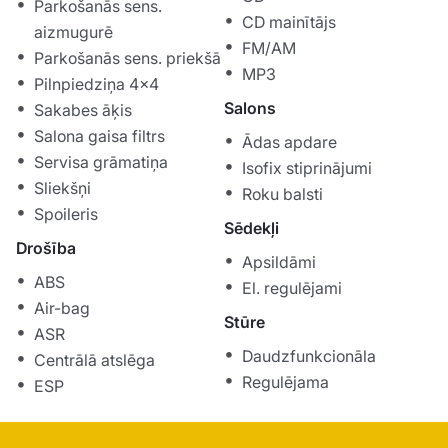
Parkošanās sens.
CD mainītājs
aizmugurē
FM/AM
Parkošanās sens. priekšā
MP3
Pilnpiedziņa 4x4
Salons
Sakabes āķis
Salona gaisa filtrs
Ādas apdare
Servisa grāmatiņa
Isofix stiprinājumi
Sliekšņi
Roku balsti
Spoileris
Sēdekļi
Drošība
Apsildāmi
ABS
El. regulējami
Air-bag
Stūre
ASR
Daudzfunkcionāla
Centrālā atslēga
Regulējama
ESP