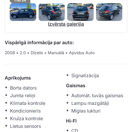
1 no 24
Izvērsta galerijia
Vispārīgā informācija par auto:
2008
•
2.0
•
Dīzelis
•
Manuālā
•
Apvidus Auto
Signalizācija
Aprīkojums
Gaismas
Borta dators
Jumta reliņi
Automāt. tuvās gaismas
Klimata kontrole
Lampu mazgātāji
Kondicionieris
Miglas lukturi
Kruīza kontrole
Hi-Fi
Lietus sensors
CD