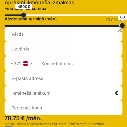
Aprēķini ikmēneša izmaksas
4500€
Finansējuma summa
60
Aizdevuma termiņš (mēn)
25 000 €
60
+371
78.75 €
/mēn.
Norādītajam ikmēneša maksājumam ir informatīva nozīme