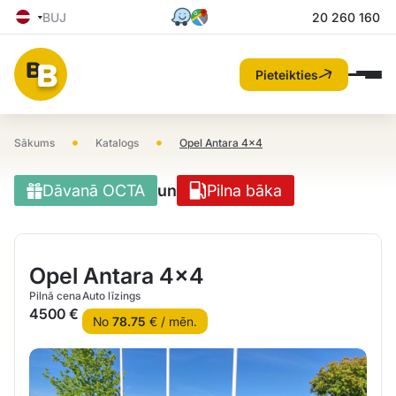
BUJ
20 260 160
Pieteikties
•
•
Sākums
Katalogs
Opel Antara 4×4
Dāvanā OCTA
un
Pilna bāka
Opel Antara 4×4
Pilnā cena
Auto līzings
4500 €
No
78.75
€ / mēn.