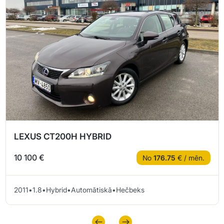
LEXUS CT200H HYBRID
10 100 €
No
176.75
€ / mēn.
2011
•
1.8
•
Hybrid
•
Automātiskā
•
Hečbeks