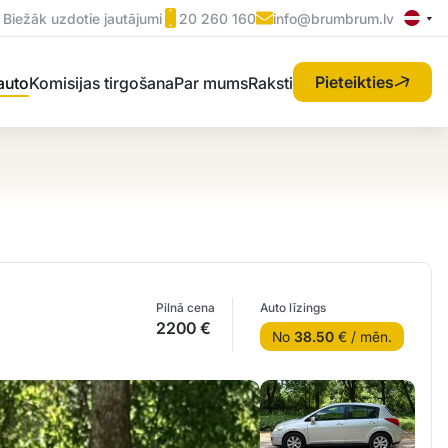
Biežāk uzdotie jautājumi
20 260 160
info@brumbrum.lv
Pieteikties
 auto
Komisijas tirgošana
Par mums
Raksti
Pilnā cena
Auto līzings
2200 €
No
38.50
€ / mēn.