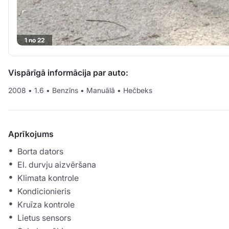
1 no 22
Vispārīgā informācija par auto:
2008
•
1.6
•
Benzīns
•
Manuālā
•
Hečbeks
Aprīkojums
Borta dators
El. durvju aizvēršana
Klimata kontrole
Kondicionieris
Kruīza kontrole
Lietus sensors