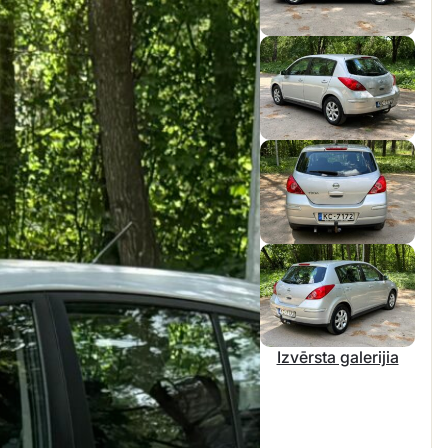
Izvērsta galerijia