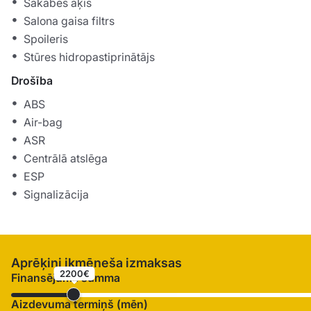
Sakabes āķis
Salona gaisa filtrs
Spoileris
Stūres hidropastiprinātājs
Drošība
ABS
Air-bag
ASR
Centrālā atslēga
ESP
Signalizācija
Aprēķini ikmēneša izmaksas
2200€
Finansējuma summa
Aizdevuma termiņš (mēn)