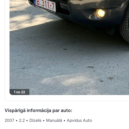
1 no 22
Vispārīgā informācija par auto:
2007
•
2.2
•
Dīzelis
•
Manuālā
•
Apvidus Auto