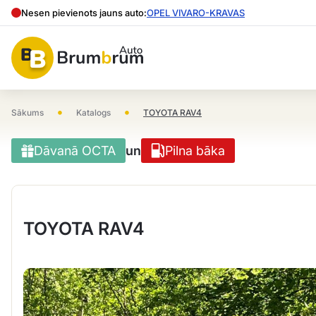
Nesen pievienots jauns auto:
OPEL VIVARO-KRAVAS
•
•
Sākums
Katalogs
TOYOTA RAV4
Dāvanā OCTA
un
Pilna bāka
TOYOTA RAV4