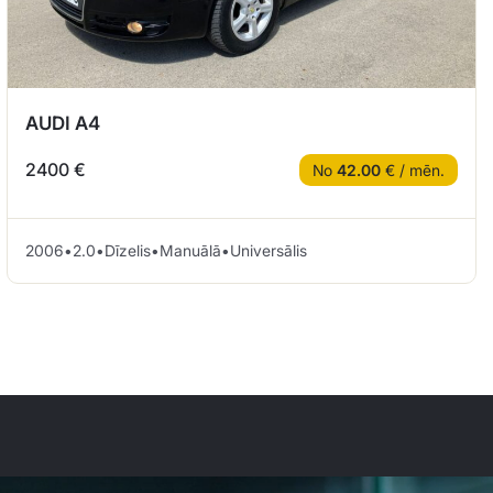
AUDI A4
2400 €
No
42.00
€ / mēn.
2006
•
2.0
•
Dīzelis
•
Manuālā
•
Universālis