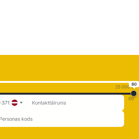
60
25 000 €
60
+371