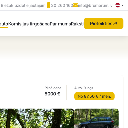
Biežāk uzdotie jautājumi
20 260 160
info@brumbrum.lv
Pieteikties
 auto
Komisijas tirgošana
Par mums
Raksti
Pilnā cena
Auto līzings
5000 €
No
87.50
€ / mēn.