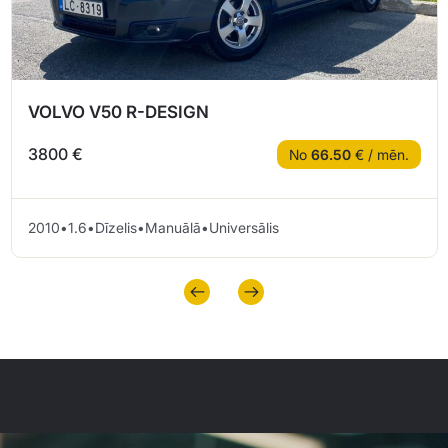
VOLVO V50 R-DESIGN
3800 €
No
66.50
€ / mēn.
2010
•
1.6
•
Dīzelis
•
Manuālā
•
Universālis