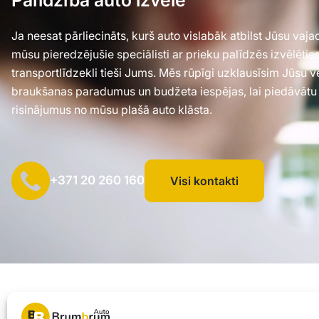
Ja neesat pārliecināts, kurš auto vislabāk atbilst Jūsu va
mūsu pieredzējušie speciālisti ar prieku palīdzēs izvēlēti
transportlīdzekli tieši Jums. Mēs rūpīgi uzklausīsim Jūsu 
braukšanas paradumus un budžeta iespējas, lai piedāvātu
risinājumus no mūsu plašā auto klāsta.
+371 20 260 160
Visi kontakti
SIA "AUTOCLICK", Reģ. Nr. 40203371960, Adrese: Mazjumpravas i