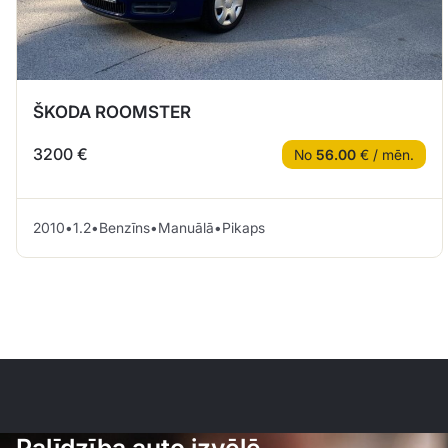
ŠKODA ROOMSTER
3200 €
No
56.00
€ / mēn.
2010
•
1.2
•
Benzīns
•
Manuālā
•
Pikaps
Palīdzība auto izvēlē