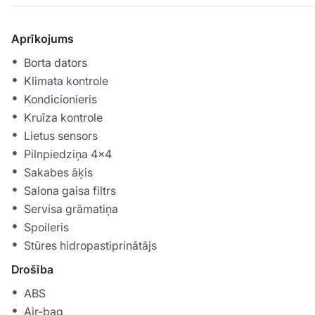
Aprīkojums
Borta dators
Klimata kontrole
Kondicionieris
Kruīza kontrole
Lietus sensors
Pilnpiedziņa 4x4
Sakabes āķis
Salona gaisa filtrs
Servisa grāmatiņa
Spoileris
Stūres hidropastiprinātājs
Drošība
ABS
Air-bag