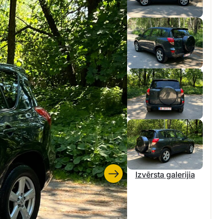
Izvērsta galerijia