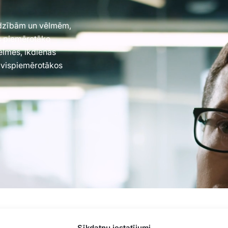
jadzībām un vēlmēm,
es piemērotāko
vēlmes, ikdienas
 vispiemērotākos
ela 77, Rīga, LV-1063 |
20260160
Sīkdatņu iestatījumi