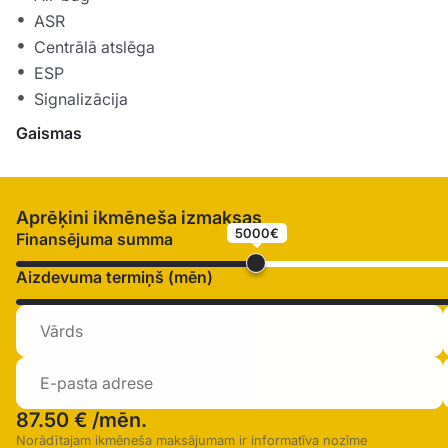
ASR
Centrālā atslēga
ESP
Signalizācija
Gaismas
Aprēķini ikmēneša izmaksas
5000€
Finansējuma summa
Aizdevuma termiņš (mēn)
87.50 €
/mēn.
Norādītajam ikmēneša maksājumam ir informatīva nozīme