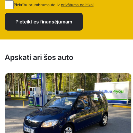
Piekrītu brumbrumauto.lv
privātuma politikai
Pieteikties finansējumam
Apskati arī šos auto