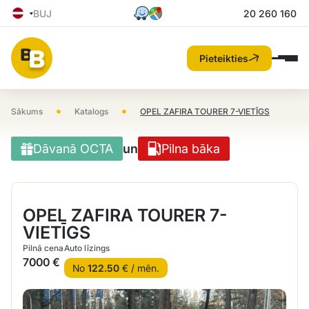
BUJ
20 260 160
Pieteikties
•
•
Sākums
Katalogs
OPEL ZAFIRA TOURER 7-VIETĪGS
Dāvanā OCTA
un
Pilna bāka
OPEL ZAFIRA TOURER 7-
VIETĪGS
Pilnā cena
Auto līzings
7000 €
No
122.50
€ / mēn.