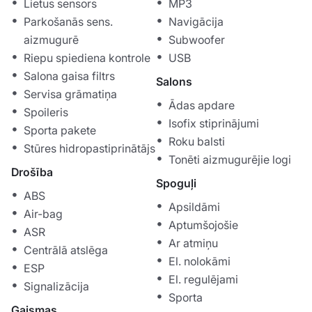
Lietus sensors
MP3
Parkošanās sens.
Navigācija
aizmugurē
Subwoofer
Riepu spiediena kontrole
USB
Salona gaisa filtrs
Salons
Servisa grāmatiņa
Ādas apdare
Spoileris
Isofix stiprinājumi
Sporta pakete
Roku balsti
Stūres hidropastiprinātājs
Tonēti aizmugurējie logi
Drošība
Spoguļi
ABS
Apsildāmi
Air-bag
Aptumšojošie
ASR
Ar atmiņu
Centrālā atslēga
El. nolokāmi
ESP
El. regulējami
Signalizācija
Sporta
Gaismas