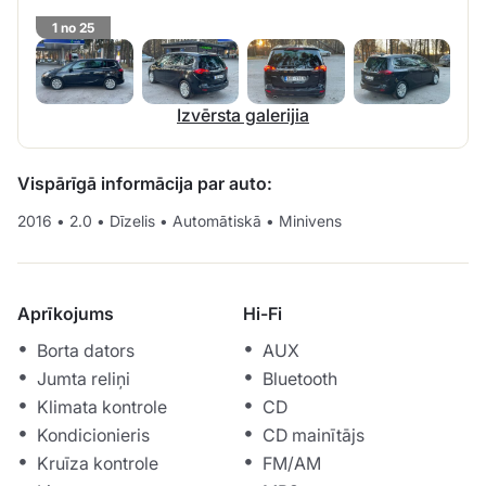
1 no 25
Izvērsta galerijia
Vispārīgā informācija par auto:
2016
•
2.0
•
Dīzelis
•
Automātiskā
•
Minivens
Aprīkojums
Hi-Fi
Borta dators
AUX
Jumta reliņi
Bluetooth
Klimata kontrole
CD
Kondicionieris
CD mainītājs
Kruīza kontrole
FM/AM