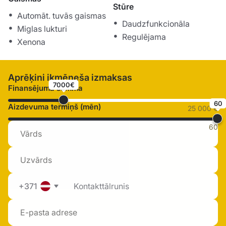
Stūre
Automāt. tuvās gaismas
Daudzfunkcionāla
Miglas lukturi
Regulējama
Xenona
Aprēķini ikmēneša izmaksas
7000€
Finansējuma summa
60
Aizdevuma termiņš (mēn)
25 000 €
60
+371