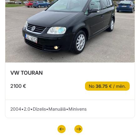
VW TOURAN
2100 €
No
36.75
€ / mēn.
2004
•
2.0
•
Dīzelis
•
Manuālā
•
Minivens