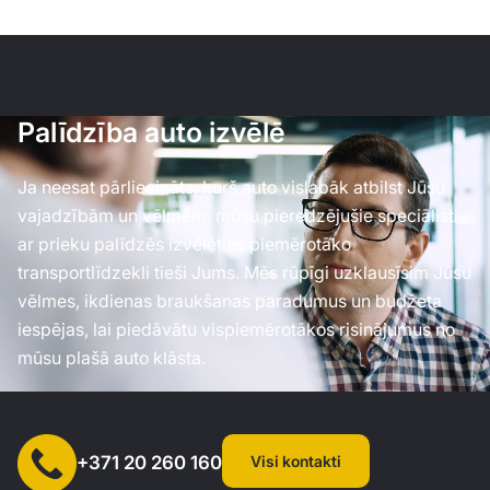
Palīdzība auto izvēlē
Ja neesat pārliecināts, kurš auto vislabāk atbilst Jūsu
vajadzībām un vēlmēm, mūsu pieredzējušie speciālisti
ar prieku palīdzēs izvēlēties piemērotāko
transportlīdzekli tieši Jums. Mēs rūpīgi uzklausīsim Jūsu
vēlmes, ikdienas braukšanas paradumus un budžeta
iespējas, lai piedāvātu vispiemērotākos risinājumus no
mūsu plašā auto klāsta.
Visi kontakti
+371 20 260 160