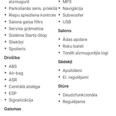
aizmugurē
MP3
Parkošanās sens. priekšā
Navigācija
Riepu spiediena kontrole
Subwoofer
Salona gaisa filtrs
USB
Servisa grāmatiņa
Salons
Sistēma Starts-Stop
Ādas apdare
Sliekšņi
Roku balsti
Spoileris
Tonēti aizmugurējie logi
Drošība
Sēdekļi
ABS
Apsildāmi
Air-bag
El. regulējami
ASR
Stūre
Centrālā atslēga
ESP
Daudzfunkcionāla
Signalizācija
Regulējama
Gaismas