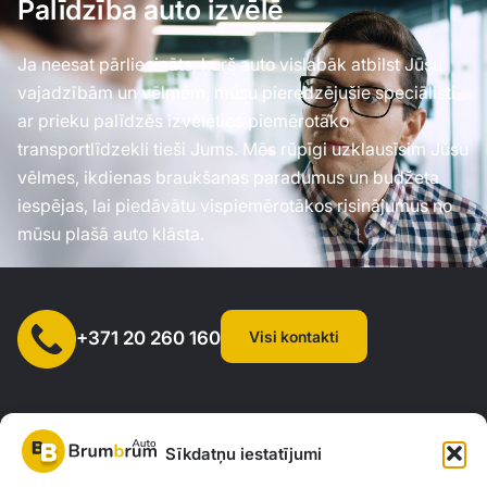
Palīdzība auto izvēlē
Ja neesat pārliecināts, kurš auto vislabāk atbilst Jūsu
vajadzībām un vēlmēm, mūsu pieredzējušie speciālisti
ar prieku palīdzēs izvēlēties piemērotāko
transportlīdzekli tieši Jums. Mēs rūpīgi uzklausīsim Jūsu
vēlmes, ikdienas braukšanas paradumus un budžeta
iespējas, lai piedāvātu vispiemērotākos risinājumus no
mūsu plašā auto klāsta.
Visi kontakti
+371 20 260 160
Sīkdatņu iestatījumi