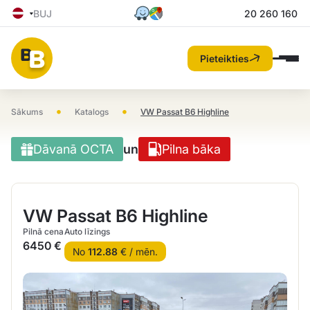
BUJ
20 260 160
Pieteikties
•
•
Sākums
Katalogs
VW Passat B6 Highline
Dāvanā OCTA
un
Pilna bāka
VW Passat B6 Highline
Pilnā cena
Auto līzings
6450 €
No
112.88
€ / mēn.