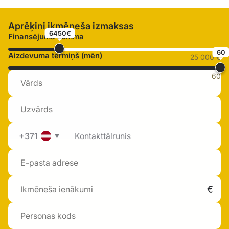
Aprēķini ikmēneša izmaksas
6450€
Finansējuma summa
60
Aizdevuma termiņš (mēn)
25 000 €
60
+371