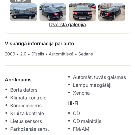
1 no 24
Izvērsta galerijia
Vispārīgā informācija par auto:
2009
•
2.0
•
Dīzelis
•
Automātiskā
•
Sedans
Automāt. tuvās gaismas
Aprīkojums
Lampu mazgātāji
Borta dators
Xenona
Klimata kontrole
Hi-Fi
Kondicionieris
Kruīza kontrole
CD
Lietus sensors
CD mainītājs
Parkošanās sens.
FM/AM