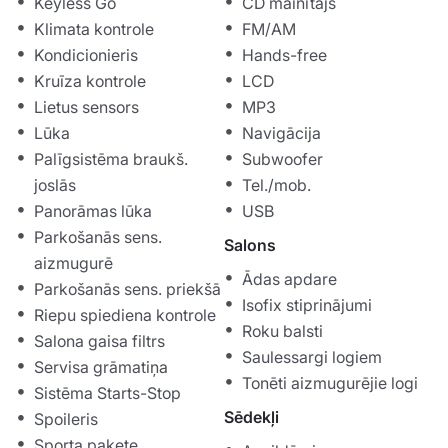
Keyless Go
CD mainītājs
Klimata kontrole
FM/AM
Kondicionieris
Hands-free
Kruīza kontrole
LCD
Lietus sensors
MP3
Lūka
Navigācija
Palīgsistēma braukš.
Subwoofer
joslās
Tel./mob.
Panorāmas lūka
USB
Parkošanās sens.
Salons
aizmugurē
Ādas apdare
Parkošanās sens. priekšā
Isofix stiprinājumi
Riepu spiediena kontrole
Roku balsti
Salona gaisa filtrs
Saulessargi logiem
Servisa grāmatiņa
Tonēti aizmugurējie logi
Sistēma Starts-Stop
Sēdekļi
Spoileris
Sporta pakete