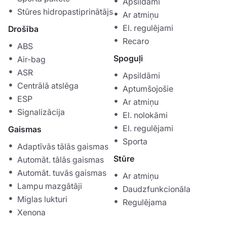
Apsildāmi
Stūres hidropastiprinātājs
Ar atmiņu
El. regulējami
Drošība
Recaro
ABS
Spoguļi
Air-bag
ASR
Apsildāmi
Centrālā atslēga
Aptumšojošie
ESP
Ar atmiņu
Signalizācija
El. nolokāmi
El. regulējami
Gaismas
Sporta
Adaptīvās tālās gaismas
Stūre
Automāt. tālās gaismas
Automāt. tuvās gaismas
Ar atmiņu
Lampu mazgātāji
Daudzfunkcionāla
Miglas lukturi
Regulējama
Xenona