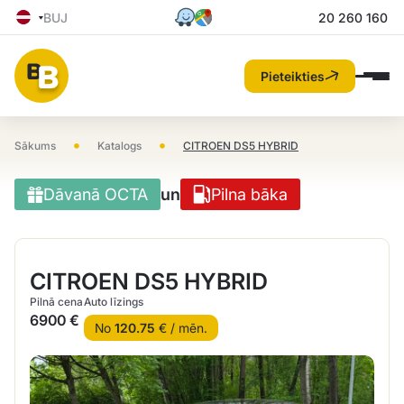
BUJ
20 260 160
Pieteikties
•
•
Sākums
Katalogs
CITROEN DS5 HYBRID
Dāvanā OCTA
un
Pilna bāka
CITROEN DS5 HYBRID
Pilnā cena
Auto līzings
6900 €
No
120.75
€ / mēn.