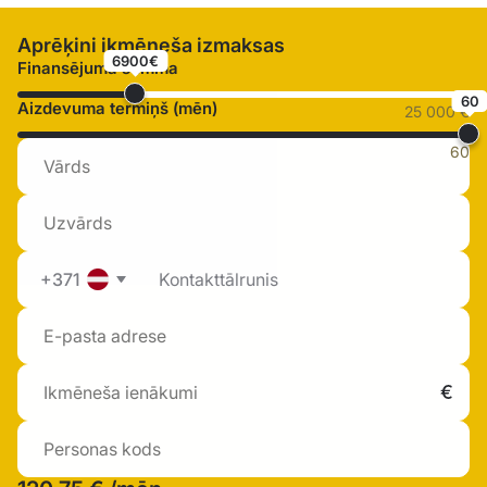
Aprēķini ikmēneša izmaksas
6900€
Finansējuma summa
60
Aizdevuma termiņš (mēn)
25 000 €
60
+371