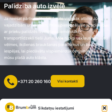
Palīdzība auto izvēlē
Ja neesat pārliecināts, kurš auto vislabāk atbilst Jūsu
vajadzībām un vēlmēm, mūsu pieredzējušie speciālisti
ar prieku palīdzēs izvēlēties piemērotāko
transportlīdzekli tieši Jums. Mēs rūpīgi uzklausīsim Jūsu
vēlmes, ikdienas braukšanas paradumus un budžeta
iespējas, lai piedāvātu vispiemērotākos risinājumus no
mūsu plašā auto klāsta.
Visi kontakti
+371 20 260 160
Sīkdatņu iestatījumi