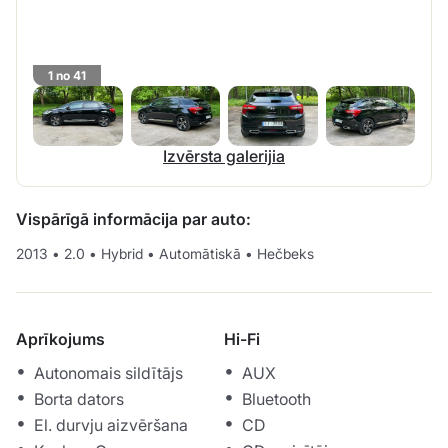
1 no 41
Izvērsta galerijia
Vispārīgā informācija par auto:
2013
•
2.0
•
Hybrid
•
Automātiskā
•
Hečbeks
Aprīkojums
Hi-Fi
Autonomais sildītājs
AUX
Borta dators
Bluetooth
El. durvju aizvēršana
CD