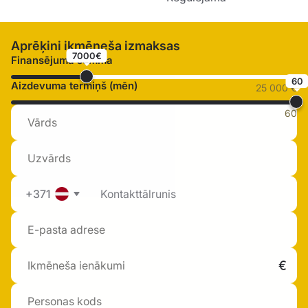
Aprēķini ikmēneša izmaksas
7000€
Finansējuma summa
60
Aizdevuma termiņš (mēn)
25 000 €
60
+371