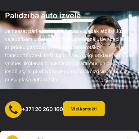
Palīdzība auto izvēlē
Ja neesat pārliecināts, kurš auto vislabāk atbilst Jūsu
vajadzībām un vēlmēm, mūsu pieredzējušie speciālisti
ar prieku palīdzēs izvēlēties piemērotāko
transportlīdzekli tieši Jums. Mēs rūpīgi uzklausīsim Jūsu
vēlmes, ikdienas braukšanas paradumus un budžeta
iespējas, lai piedāvātu vispiemērotākos risinājumus no
mūsu plašā auto klāsta.
Visi kontakti
+371 20 260 160