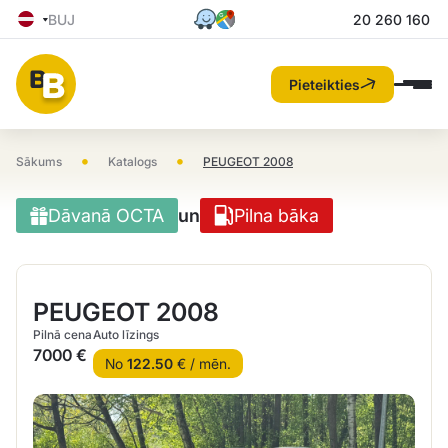
BUJ
20 260 160
Pieteikties
•
•
Sākums
Katalogs
PEUGEOT 2008
Dāvanā OCTA
un
Pilna bāka
PEUGEOT 2008
Pilnā cena
Auto līzings
7000 €
No
122.50
€ / mēn.