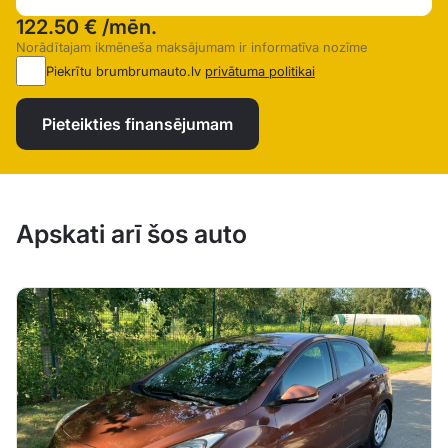
122.50 €
/mēn.
Norādītajam ikmēneša maksājumam ir informatīva nozīme
Piekrītu brumbrumauto.lv
privātuma politikai
Pieteikties finansējumam
Apskati arī šos auto