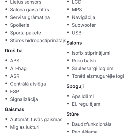
Lietus sensors
LCD
Salona gaisa filtrs
MP3
Servisa grāmatiņa
Navigācija
Spoileris
Subwoofer
Sporta pakete
USB
Stūres hidropastiprinātājs
Salons
Drošība
Isofix stiprinājumi
ABS
Roku balsti
Air-bag
Saulessargi logiem
ASR
Tonēti aizmugurējie logi
Centrālā atslēga
Spoguļi
ESP
Apsildāmi
Signalizācija
El. regulējami
Gaismas
Stūre
Automāt. tuvās gaismas
Daudzfunkcionāla
Miglas lukturi
Regulējama