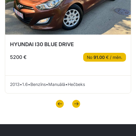
HYUNDAI I30 BLUE DRIVE
5200 €
No
91.00
€ / mēn.
2013
•
1.6
•
Benzīns
•
Manuālā
•
Hečbeks