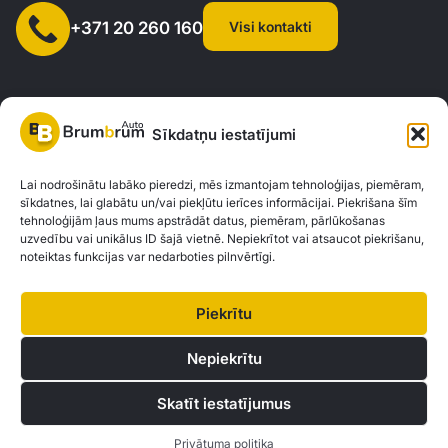
Visi kontakti
+371 20 260 160
Sīkdatņu iestatījumi
SIA "AUTOCLICK", Reģ. Nr. 40203371960, Adrese: Mazjumpravas
Lai nodrošinātu labāko pieredzi, mēs izmantojam tehnoloģijas, piemēram,
sīkdatnes, lai glabātu un/vai piekļūtu ierīces informācijai. Piekrišana šīm
iela 77, Rīga, LV-1063 |
20260160
tehnoloģijām ļaus mums apstrādāt datus, piemēram, pārlūkošanas
uzvedību vai unikālus ID šajā vietnē. Nepiekrītot vai atsaucot piekrišanu,
noteiktas funkcijas var nedarboties pilnvērtīgi.
Privātuma politika
Kontakti
Brum Brum Auto nav finanšu iestāde, bet sadarbojas ar vairākām bankām un
Piekrītu
kreditētājiem, lai palīdzētu jums izvērtēt auto finansējuma iespējas. Mēs
piedāvājam konsultācijas un atbalstu, lai atrastu vislabākos finanšu risinājumus,
Nepiekrītu
kas atbilst jūsu individuālajām vajadzībām un iespējām.
Skatīt iestatījumus
© 2026 Brum Brum Auto
Privātuma politika