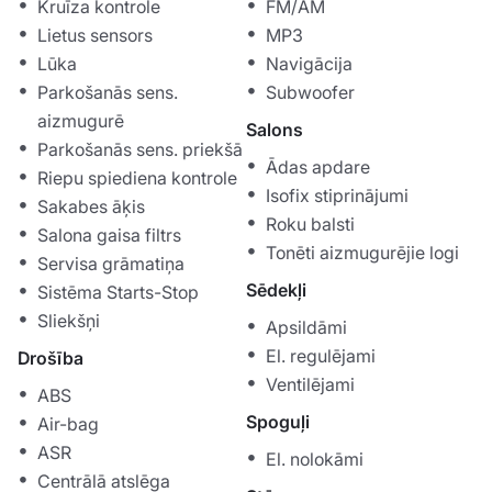
Kruīza kontrole
FM/AM
Lietus sensors
MP3
Lūka
Navigācija
Parkošanās sens.
Subwoofer
aizmugurē
Salons
Parkošanās sens. priekšā
Ādas apdare
Riepu spiediena kontrole
Isofix stiprinājumi
Sakabes āķis
Roku balsti
Salona gaisa filtrs
Tonēti aizmugurējie logi
Servisa grāmatiņa
Sēdekļi
Sistēma Starts-Stop
Sliekšņi
Apsildāmi
El. regulējami
Drošība
Ventilējami
ABS
Spoguļi
Air-bag
ASR
El. nolokāmi
Centrālā atslēga