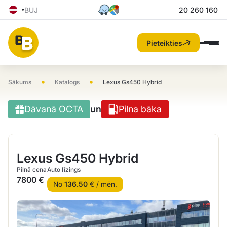
BUJ
20 260 160
Pieteikties
•
•
Sākums
Katalogs
Lexus Gs450 Hybrid
Dāvanā OCTA
un
Pilna bāka
Lexus Gs450 Hybrid
Pilnā cena
Auto līzings
7800 €
No
136.50
€ / mēn.