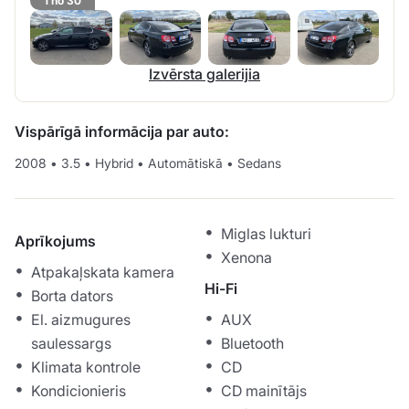
1 no 30
Izvērsta galerijia
Vispārīgā informācija par auto:
2008
•
3.5
•
Hybrid
•
Automātiskā
•
Sedans
Miglas lukturi
Aprīkojums
Xenona
Atpakaļskata kamera
Hi-Fi
Borta dators
El. aizmugures
AUX
saulessargs
Bluetooth
Klimata kontrole
CD
Kondicionieris
CD mainītājs