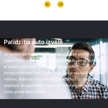
Palīdzība auto izvēlē
Ja neesat pārliecināts, kurš auto vislabāk atbilst Jūsu
vajadzībām un vēlmēm, mūsu pieredzējušie speciālisti
ar prieku palīdzēs izvēlēties piemērotāko
transportlīdzekli tieši Jums. Mēs rūpīgi uzklausīsim Jūsu
vēlmes, ikdienas braukšanas paradumus un budžeta
iespējas, lai piedāvātu vispiemērotākos risinājumus no
mūsu plašā auto klāsta.