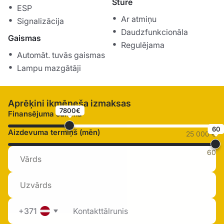
Stūre
ESP
Ar atmiņu
Signalizācija
Daudzfunkcionāla
Gaismas
Regulējama
Automāt. tuvās gaismas
Lampu mazgātāji
Aprēķini ikmēneša izmaksas
7800€
Finansējuma summa
60
Aizdevuma termiņš (mēn)
25 000 €
60
+371