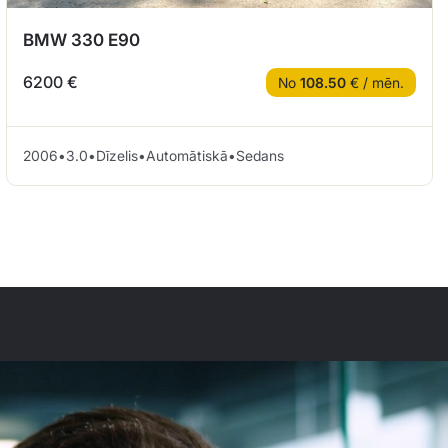
BMW 330 E90
6200 €
No
108.50
€ / mēn.
2006
•
3.0
•
Dīzelis
•
Automātiskā
•
Sedans