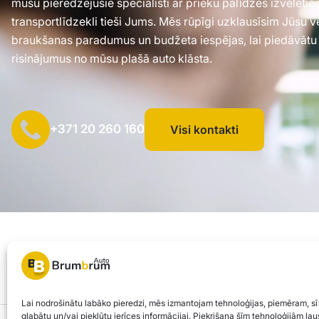
mūsu pieredzējušie speciālisti ar prieku palīdzēs izvēlēti
transportlīdzekli tieši Jums. Mēs rūpīgi uzklausīsim Jūsu 
braukšanas paradumus un budžeta iespējas, lai piedāvātu
risinājumus no mūsu plašā auto klāsta.
+371 20 260 160
Visi kontakti
SIA "AUTOCLICK", Reģ. Nr. 40203371960, Adrese: Mazjumpravas i
© 2026 Brum Brum Auto
Lai nodrošinātu labāko pieredzi, mēs izmantojam tehnoloģijas, piemēram, sī
glabātu un/vai piekļūtu ierīces informācijai. Piekrišana šīm tehnoloģijām ļ