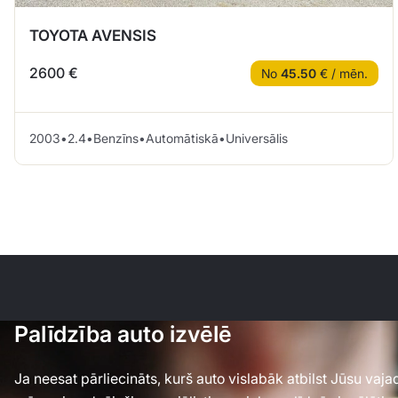
TOYOTA AVENSIS
2600 €
No
45.50
€ / mēn.
2003
•
2.4
•
Benzīns
•
Automātiskā
•
Universālis
Palīdzība auto izvēlē
Ja neesat pārliecināts, kurš auto vislabāk atbilst Jūsu va