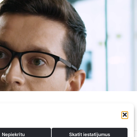
Privātuma politika
Kontakti
Nepiekrītu
Skatīt iestatījumus