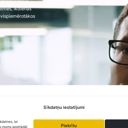
es piemērotāko
vēlmes, ikdienas
 vispiemērotākos
ela 77, Rīga, LV-1063 |
20260160
Sīkdatņu iestatījumi
kdatnes, lai
Piekrītu
aus mums apstrādāt