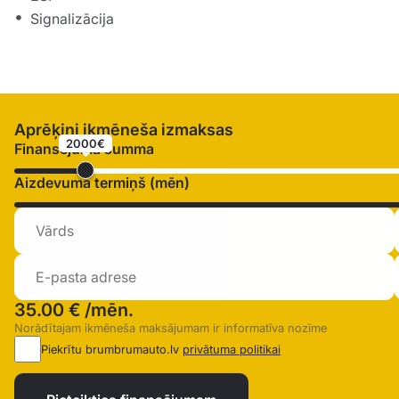
Signalizācija
Aprēķini ikmēneša izmaksas
2000€
Finansējuma summa
Aizdevuma termiņš (mēn)
35.00 €
/mēn.
Norādītajam ikmēneša maksājumam ir informatīva nozīme
Piekrītu brumbrumauto.lv
privātuma politikai