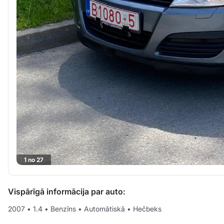
1 no 27
Vispārīgā informācija par auto:
2007
•
1.4
•
Benzīns
•
Automātiskā
•
Hečbeks