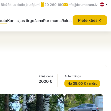
Biežāk uzdotie jautājumi
20 260 160
info@brumbrum.lv
Pieteikties
 auto
Komisijas tirgošana
Par mums
Raksti
Pilnā cena
Auto līzings
2000 €
No
35.00
€ / mēn.