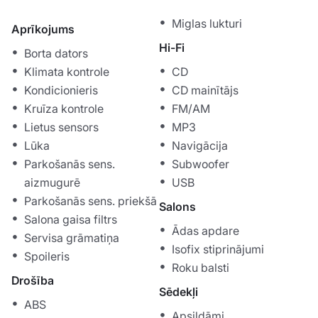
Miglas lukturi
Aprīkojums
Hi-Fi
Borta dators
Klimata kontrole
CD
Kondicionieris
CD mainītājs
Kruīza kontrole
FM/AM
Lietus sensors
MP3
Lūka
Navigācija
Parkošanās sens.
Subwoofer
aizmugurē
USB
Parkošanās sens. priekšā
Salons
Salona gaisa filtrs
Ādas apdare
Servisa grāmatiņa
Isofix stiprinājumi
Spoileris
Roku balsti
Drošība
Sēdekļi
ABS
Apsildāmi