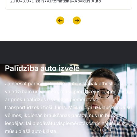
2010
•
3.0
•
Dīzelis
•
Automātiskā
•
Apvidus Auto
Palīdzība auto izvēlē
Ja neesat pārliecināts, kurš auto vislabāk atbilst Jūsu
vajadzībām un vēlmēm, mūsu pieredzējušie speciālisti
ar prieku palīdzēs izvēlēties piemērotāko
transportlīdzekli tieši Jums. Mēs rūpīgi uzklausīsim Jūsu
vēlmes, ikdienas braukšanas paradumus un budžeta
iespējas, lai piedāvātu vispiemērotākos risinājumus no
mūsu plašā auto klāsta.