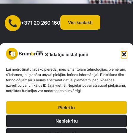
Visi kontakti
+371 20 260 160
Sīkdatņu iestatījumi
SIA "AUTOCLICK", Reģ. Nr. 40203371960, Adrese: Mazjumpravas
Lai nodrošinātu labāko pieredzi, mēs izmantojam tehnoloģijas, piemēram,
sīkdatnes, lai glabātu un/vai piekļūtu ierīces informācijai. Piekrišana šīm
iela 77, Rīga, LV-1063 |
20260160
tehnoloģijām ļaus mums apstrādāt datus, piemēram, pārlūkošanas
uzvedību vai unikālus ID šajā vietnē. Nepiekrītot vai atsaucot piekrišanu,
noteiktas funkcijas var nedarboties pilnvērtīgi.
Privātuma politika
Kontakti
Brum Brum Auto nav finanšu iestāde, bet sadarbojas ar vairākām bankām un
Piekrītu
kreditētājiem, lai palīdzētu jums izvērtēt auto finansējuma iespējas. Mēs
piedāvājam konsultācijas un atbalstu, lai atrastu vislabākos finanšu risinājumus,
Nepiekrītu
kas atbilst jūsu individuālajām vajadzībām un iespējām.