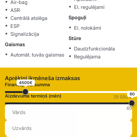
Air-bag
El. regulējami
ASR
Spoguļi
Centrālā atslēga
ESP
El. nolokāmi
Signalizācija
Stūre
Gaismas
Daudzfunkcionāla
Automāt. tuvās gaismas
Regulējama
Aprēķini ikmēneša izmaksas
4500€
Finansējuma summa
60
Aizdevuma termiņš (mēn)
25 000 €
60