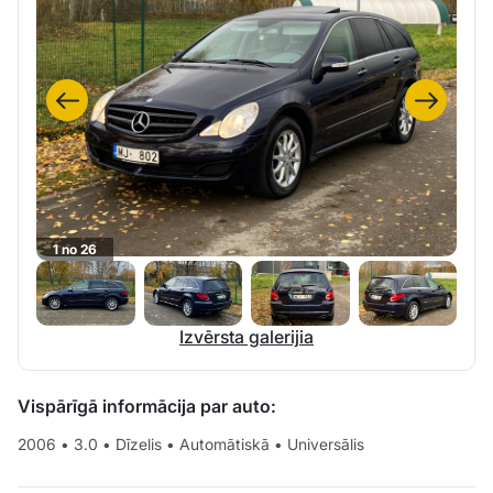
1 no 26
Izvērsta galerijia
Vispārīgā informācija par auto:
2006
•
3.0
•
Dīzelis
•
Automātiskā
•
Universālis