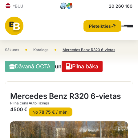
BUJ
20 260 160
Pieteikties
•
•
Sākums
Katalogs
Mercedes Benz R320 6-vietas
Dāvanā OCTA
un
Pilna bāka
Mercedes Benz R320 6-vietas
Pilnā cena
Auto līzings
4500 €
No
78.75
€ / mēn.