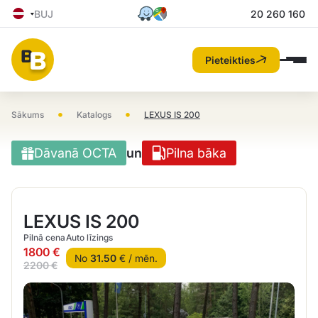
BUJ
20 260 160
Pieteikties
•
•
Sākums
Katalogs
LEXUS IS 200
Dāvanā OCTA
un
Pilna bāka
LEXUS IS 200
Pilnā cena
Auto līzings
1800 €
No
31.50
€ / mēn.
2200 €