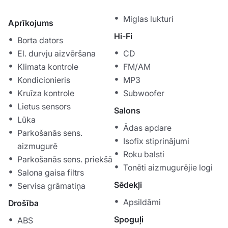
Miglas lukturi
Aprīkojums
Hi-Fi
Borta dators
El. durvju aizvēršana
CD
Klimata kontrole
FM/AM
Kondicionieris
MP3
Kruīza kontrole
Subwoofer
Lietus sensors
Salons
Lūka
Ādas apdare
Parkošanās sens.
Isofix stiprinājumi
aizmugurē
Roku balsti
Parkošanās sens. priekšā
Tonēti aizmugurējie logi
Salona gaisa filtrs
Sēdekļi
Servisa grāmatiņa
Apsildāmi
Drošība
Spoguļi
ABS