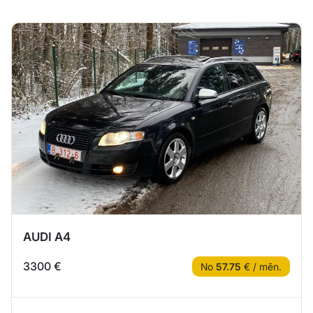
AUDI A4
3300 €
No
57.75
€ / mēn.