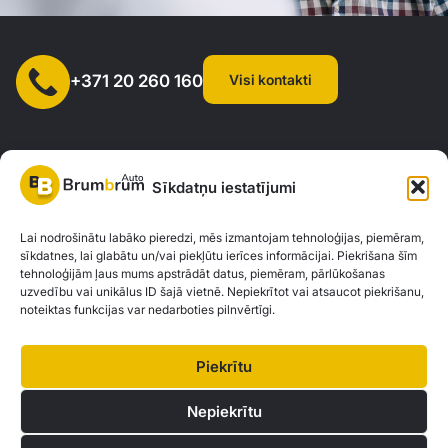
Visi kontakti
+371 20 260 160
Sīkdatņu iestatījumi
SIA "AUTOCLICK", Reģ. Nr. 40203371960, Adrese: Mazjumpravas
Lai nodrošinātu labāko pieredzi, mēs izmantojam tehnoloģijas, piemēram,
sīkdatnes, lai glabātu un/vai piekļūtu ierīces informācijai. Piekrišana šīm
iela 77, Rīga, LV-1063 |
20260160
tehnoloģijām ļaus mums apstrādāt datus, piemēram, pārlūkošanas
uzvedību vai unikālus ID šajā vietnē. Nepiekrītot vai atsaucot piekrišanu,
noteiktas funkcijas var nedarboties pilnvērtīgi.
Privātuma politika
Kontakti
Brum Brum Auto nav finanšu iestāde, bet sadarbojas ar vairākām bankām un
Piekrītu
kreditētājiem, lai palīdzētu jums izvērtēt auto finansējuma iespējas. Mēs
piedāvājam konsultācijas un atbalstu, lai atrastu vislabākos finanšu risinājumus,
Nepiekrītu
kas atbilst jūsu individuālajām vajadzībām un iespējām.