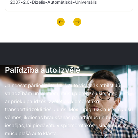
2007
•
2.0
•
Dīzelis
•
Automātiskā
•
Universālis
Palīdzība auto izvēlē
Ja neesat pārliecināts, kurš auto vislabāk atbilst Jūsu
vajadzībām un vēlmēm, mūsu pieredzējušie speciālisti
ar prieku palīdzēs izvēlēties piemērotāko
transportlīdzekli tieši Jums. Mēs rūpīgi uzklausīsim Jūsu
vēlmes, ikdienas braukšanas paradumus un budžeta
iespējas, lai piedāvātu vispiemērotākos risinājumus no
mūsu plašā auto klāsta.