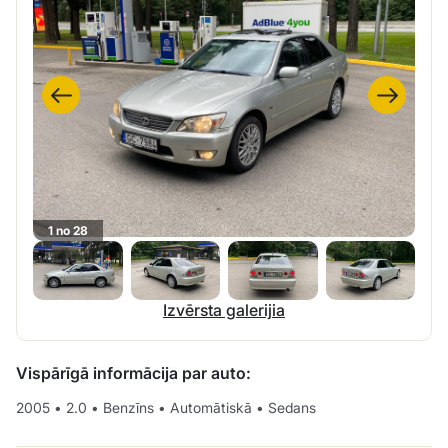
1 no 28
Izvērsta galerijia
Vispārīgā informācija par auto:
2005
•
2.0
•
Benzīns
•
Automātiskā
•
Sedans