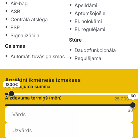
Air-bag
Apsildāmi
ASR
Aptumšojošie
Centrālā atslēga
El. nolokāmi
ESP
El. regulējami
Signalizācija
Stūre
Gaismas
Daudzfunkcionāla
Automāt. tuvās gaismas
Regulējama
Aprēķini ikmēneša izmaksas
1800€
Finansējuma summa
60
Aizdevuma termiņš (mēn)
25 000 €
60