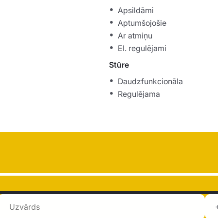
Apsildāmi
Aptumšojošie
Ar atmiņu
El. regulējami
Stūre
Daudzfunkcionāla
Regulējama