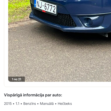
1 no 21
Vispārīgā informācija par auto:
2015
•
1.1
•
Benzīns
•
Manuālā
•
Hečbeks