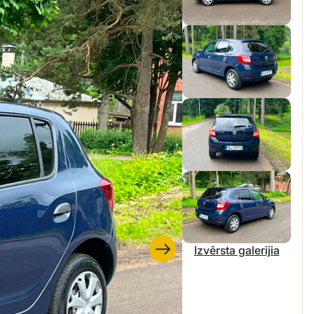
Izvērsta galerijia