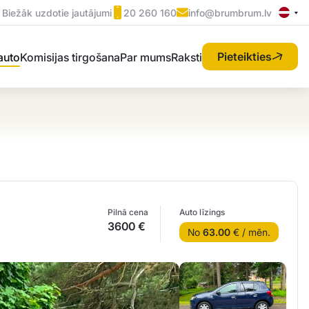
Biežāk uzdotie jautājumi
20 260 160
info@brumbrum.lv
Pieteikties
 auto
Komisijas tirgošana
Par mums
Raksti
Pilnā cena
Auto līzings
3600 €
No
63.00
€ / mēn.