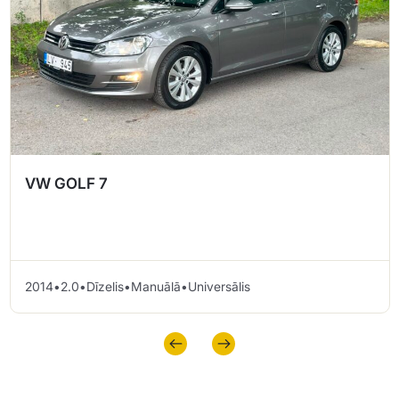
VW GOLF 7
2014
•
2.0
•
Dīzelis
•
Manuālā
•
Universālis