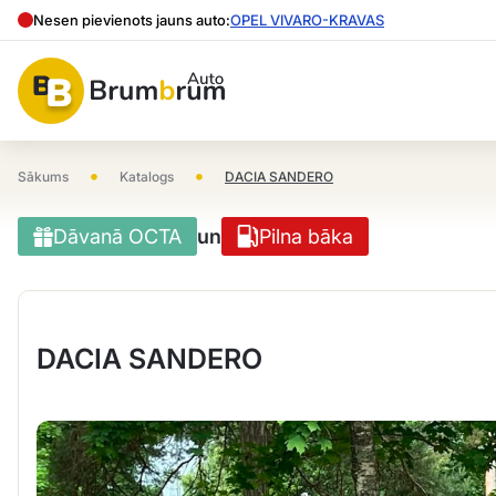
Nesen pievienots jauns auto:
OPEL VIVARO-KRAVAS
•
•
Sākums
Katalogs
DACIA SANDERO
Dāvanā OCTA
un
Pilna bāka
DACIA SANDERO