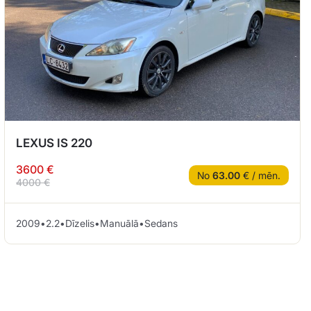
LEXUS IS 220
3600 €
No
63.00
€ / mēn.
4000 €
2009
•
2.2
•
Dīzelis
•
Manuālā
•
Sedans