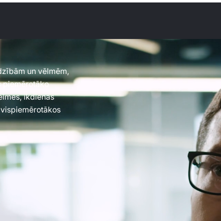
jadzībām un vēlmēm,
es piemērotāko
vēlmes, ikdienas
 vispiemērotākos