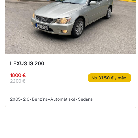
LEXUS IS 200
1800 €
No
31.50
€ / mēn.
2200 €
2005
•
2.0
•
Benzīns
•
Automātiskā
•
Sedans