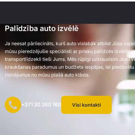
Palīdzība auto izvēlē
Ja neesat pārliecināts, kurš auto vislabāk atbilst Jūsu va
mūsu pieredzējušie speciālisti ar prieku palīdzēs izvēlēti
transportlīdzekli tieši Jums. Mēs rūpīgi uzklausīsim Jūsu 
braukšanas paradumus un budžeta iespējas, lai piedāvātu
risinājumus no mūsu plašā auto klāsta.
+371 20 260 160
Visi kontakti