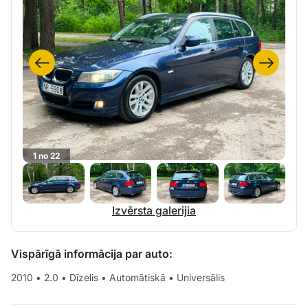
1 no 22
Izvērsta galerijia
Vispārīgā informācija par auto:
2010
•
2.0
•
Dīzelis
•
Automātiskā
•
Universālis