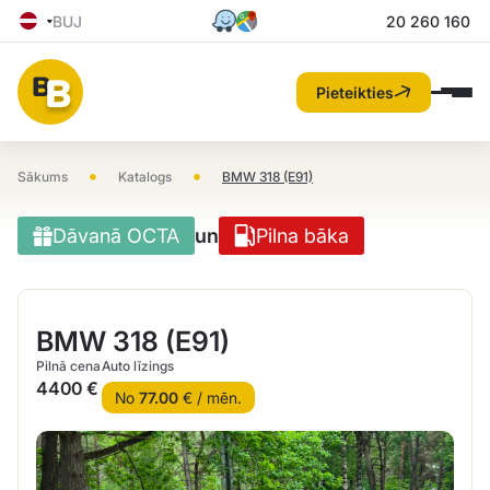
BUJ
20 260 160
Pieteikties
•
•
Sākums
Katalogs
BMW 318 (E91)
Dāvanā OCTA
un
Pilna bāka
BMW 318 (E91)
Pilnā cena
Auto līzings
4400 €
No
77.00
€ / mēn.