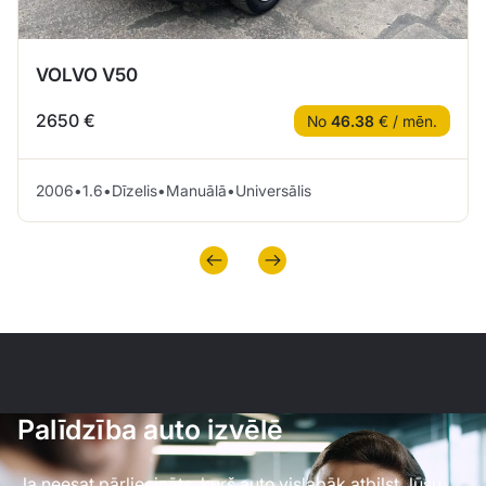
VOLVO V50
2650 €
No
46.38
€ / mēn.
2006
•
1.6
•
Dīzelis
•
Manuālā
•
Universālis
Palīdzība auto izvēlē
Ja neesat pārliecināts, kurš auto vislabāk atbilst Jūsu