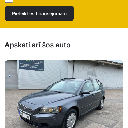
Pieteikties finansējumam
Apskati arī šos auto