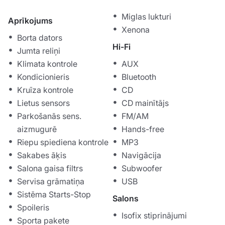
Miglas lukturi
Aprīkojums
Xenona
Borta dators
Hi-Fi
Jumta reliņi
Klimata kontrole
AUX
Kondicionieris
Bluetooth
Kruīza kontrole
CD
Lietus sensors
CD mainītājs
Parkošanās sens.
FM/AM
aizmugurē
Hands-free
Riepu spiediena kontrole
MP3
Sakabes āķis
Navigācija
Salona gaisa filtrs
Subwoofer
Servisa grāmatiņa
USB
Sistēma Starts-Stop
Salons
Spoileris
Isofix stiprinājumi
Sporta pakete