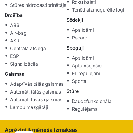
Roku balsti
Stūres hidropastiprinātājs
Tonēti aizmugurējie logi
Drošība
Sēdekļi
ABS
Apsildāmi
Air-bag
Recaro
ASR
Spoguļi
Centrālā atslēga
ESP
Apsildāmi
Signalizācija
Aptumšojošie
El. regulējami
Gaismas
Sporta
Adaptīvās tālās gaismas
Stūre
Automāt. tālās gaismas
Automāt. tuvās gaismas
Daudzfunkcionāla
Lampu mazgātāji
Regulējama
Aprēķini ikmēneša izmaksas