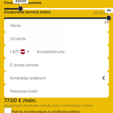
4400€
Finansējuma summa
60
Aizdevuma termiņš (mēn)
25 000 €
60
+371
77.00 €
/mēn.
Norādītajam ikmēneša maksājumam ir informatīva nozīme
Piekrītu brumbrumauto.lv
privātuma politikai