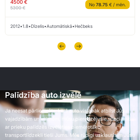
4500 €
No
78.75
€ / mēn.
5300 €
2012
•
1.8
•
Dīzelis
•
Automātiskā
•
Hečbeks
Palīdzība auto izvēlē
Ja neesat pārliecināts, kurš auto vislabāk atbilst Jūsu
vajadzībām un vēlmēm, mūsu pieredzējušie speciālisti
ar prieku palīdzēs izvēlēties piemērotāko
transportlīdzekli tieši Jums. Mēs rūpīgi uzklausīsim Jūsu