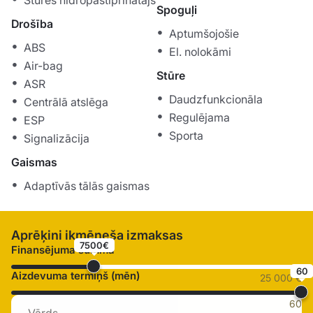
Stūres hidropastiprinātājs
Spoguļi
Drošība
Aptumšojošie
ABS
El. nolokāmi
Air-bag
Stūre
ASR
Daudzfunkcionāla
Centrālā atslēga
Regulējama
ESP
Sporta
Signalizācija
Gaismas
Adaptīvās tālās gaismas
Aprēķini ikmēneša izmaksas
7500€
Finansējuma summa
60
Aizdevuma termiņš (mēn)
25 000 €
60