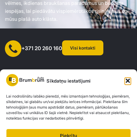
vēlmes, ikdienas braukšanas paradumus un budžeta
iespējas, lai piedāvātu vispiemērotākos risinājumus no
mūsu plašā auto klāsta.
Visi kontakti
+371 20 260 160
Sīkdatņu iestatījumi
SIA "AUTOCLICK", Reģ. Nr. 40203371960, Adrese: Mazjumpravas
Lai nodrošinātu labāko pieredzi, mēs izmantojam tehnoloģijas, piemēram,
sīkdatnes, lai glabātu un/vai piekļūtu ierīces informācijai. Piekrišana šīm
iela 77, Rīga, LV-1063 |
20260160
tehnoloģijām ļaus mums apstrādāt datus, piemēram, pārlūkošanas
uzvedību vai unikālus ID šajā vietnē. Nepiekrītot vai atsaucot piekrišanu,
noteiktas funkcijas var nedarboties pilnvērtīgi.
Privātuma politika
Kontakti
Brum Brum Auto nav finanšu iestāde, bet sadarbojas ar vairākām bankām un
Piekrītu