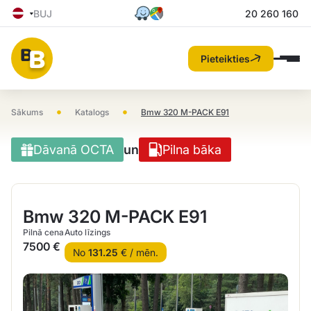
BUJ
20 260 160
Pieteikties
•
•
Sākums
Katalogs
Bmw 320 M-PACK E91
Dāvanā OCTA
un
Pilna bāka
Bmw 320 M-PACK E91
Pilnā cena
Auto līzings
7500 €
No
131.25
€ / mēn.