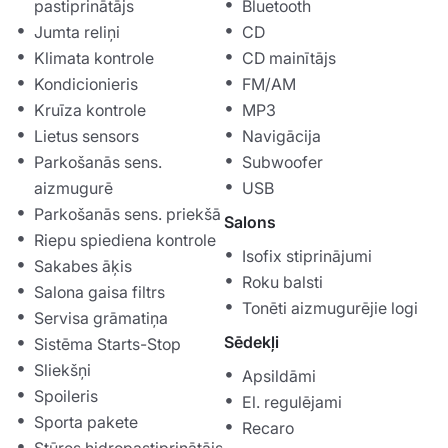
pastiprinātājs
Bluetooth
Jumta reliņi
CD
Klimata kontrole
CD mainītājs
Kondicionieris
FM/AM
Kruīza kontrole
MP3
Lietus sensors
Navigācija
Parkošanās sens.
Subwoofer
aizmugurē
USB
Parkošanās sens. priekšā
Salons
Riepu spiediena kontrole
Isofix stiprinājumi
Sakabes āķis
Roku balsti
Salona gaisa filtrs
Tonēti aizmugurējie logi
Servisa grāmatiņa
Sēdekļi
Sistēma Starts-Stop
Sliekšņi
Apsildāmi
Spoileris
El. regulējami
Sporta pakete
Recaro