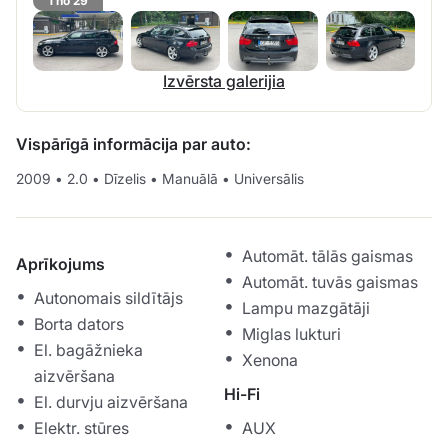
1 no 29
Izvērsta galerijia
Vispārīgā informācija par auto:
2009
•
2.0
•
Dīzelis
•
Manuālā
•
Universālis
Automāt. tālās gaismas
Aprīkojums
Automāt. tuvās gaismas
Autonomais sildītājs
Lampu mazgātāji
Borta dators
Miglas lukturi
El. bagāžnieka
Xenona
aizvēršana
Hi-Fi
El. durvju aizvēršana
Elektr. stūres
AUX