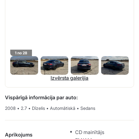
1 no 28
Izvērsta galerijia
Vispārīgā informācija par auto:
2008
•
2.7
•
Dīzelis
•
Automātiskā
•
Sedans
CD mainītājs
Aprīkojums