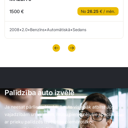
1500 €
No
26.25
€ / mēn.
2008
•
2.0
•
Benzīns
•
Automātiskā
•
Sedans
Palīdzība auto izvēlē
Ja neesat pārliecināts, kurš auto vislabāk atbilst Jūsu
vajadzībām un vēlmēm, mūsu pieredzējušie speciālisti
ar prieku palīdzēs izvēlēties piemērotāko