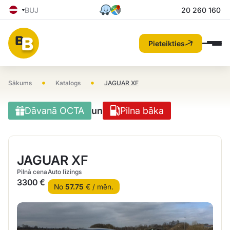
BUJ
20 260 160
Pieteikties
•
•
Sākums
Katalogs
JAGUAR XF
Dāvanā OCTA
un
Pilna bāka
JAGUAR XF
Pilnā cena
Auto līzings
3300 €
No
57.75
€ / mēn.