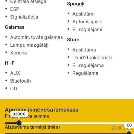
Centrālā atslēga
Spoguļi
ESP
Apsildāmi
Signalizācija
Aptumšojošie
Gaismas
El. regulējami
Automāt. tuvās gaismas
Stūre
Lampu mazgātāji
Apsildāma
Xenona
Daudzfunkcionāla
Hi-Fi
El. regulējama
AUX
Regulējama
Bluetooth
CD
Aprēķini ikmēneša izmaksas
3300€
Finansējuma summa
60
Aizdevuma termiņš (mēn)
25 000 €