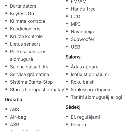
FM/AM
Borta dators
Hands-free
Keyless Go
LCD
Klimata kontrole
MP3
Kondicionieris
Navigācija
Kruīza kontrole
Subwoofer
Lietus sensors
USB
Parkošanās sens.
Salons
aizmugurē
Salona gaisa filtrs
Ādas apdare
Servisa grāmatiņa
Isofix stiprinājumi
Sistēma Starts-Stop
Roku balsti
Stūres hidropastiprinātājs
Saulessargi logiem
Tonēti aizmugurējie logi
Drošība
Sēdekļi
ABS
Air-bag
El. regulējami
ASR
Recaro