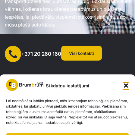
transportlīdzekli tieši Jums. Mēs rūpīgi uzklausīsim Jūsu
vēlmes, ikdienas braukšanas paradumus un budžeta
iespējas, lai piedāvātu vispiemērotākos risinājumus no
mūsu plašā auto klāsta.
Visi kontakti
+371 20 260 160
Sīkdatņu iestatījumi
SIA "AUTOCLICK", Reģ. Nr. 40203371960, Adrese: Mazjumpravas
Lai nodrošinātu labāko pieredzi, mēs izmantojam tehnoloģijas, piemēram,
sīkdatnes, lai glabātu un/vai piekļūtu ierīces informācijai. Piekrišana šīm
iela 77, Rīga, LV-1063 |
20260160
tehnoloģijām ļaus mums apstrādāt datus, piemēram, pārlūkošanas
uzvedību vai unikālus ID šajā vietnē. Nepiekrītot vai atsaucot piekrišanu,
noteiktas funkcijas var nedarboties pilnvērtīgi.
Privātuma politika
Kontakti