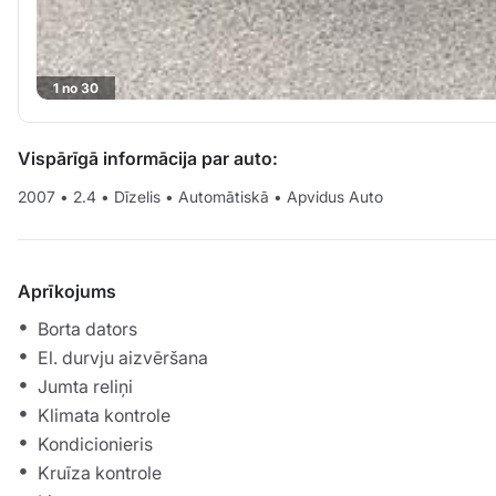
1 no 30
Vispārīgā informācija par auto:
2007
•
2.4
•
Dīzelis
•
Automātiskā
•
Apvidus Auto
Aprīkojums
Borta dators
El. durvju aizvēršana
Jumta reliņi
Klimata kontrole
Kondicionieris
Kruīza kontrole