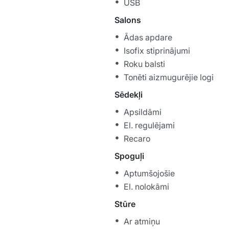
USB
Salons
Ādas apdare
Isofix stiprinājumi
Roku balsti
Tonēti aizmugurējie logi
Sēdekļi
Apsildāmi
El. regulējami
Recaro
Spoguļi
Aptumšojošie
El. nolokāmi
Stūre
Ar atmiņu