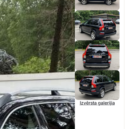
Izvērsta galerijia