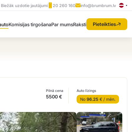
Biežāk uzdotie jautājumi
20 260 160
info@brumbrum.lv
Pieteikties
 auto
Komisijas tirgošana
Par mums
Raksti
Pilnā cena
Auto līzings
5500 €
No
96.25
€ / mēn.