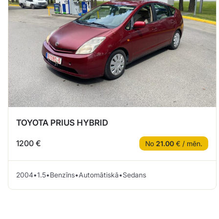
TOYOTA PRIUS HYBRID
1200 €
No
21.00
€ / mēn.
2004
•
1.5
•
Benzīns
•
Automātiskā
•
Sedans