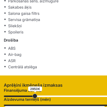
Parkošanās sens. aizmugurē
Sakabes āķis
Salona gaisa filtrs
Servisa grāmatiņa
Sliekšņi
Spoileris
Drošība
ABS
Air-bag
ASR
Centrālā atslēga
Aprēķini ikmēneša izmaksas
2950€
Finansējuma summa
Aizdevuma termiņš (mēn)