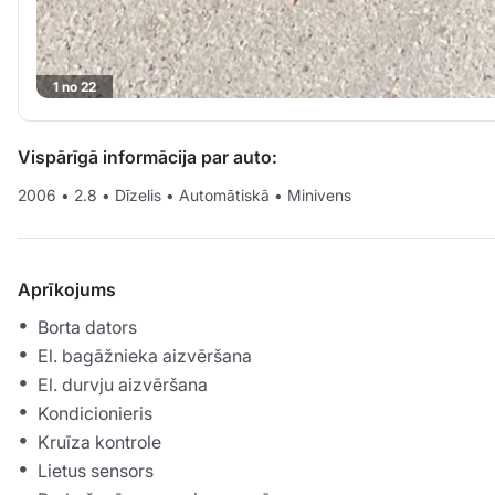
1 no 22
Vispārīgā informācija par auto:
2006
•
2.8
•
Dīzelis
•
Automātiskā
•
Minivens
Aprīkojums
Borta dators
El. bagāžnieka aizvēršana
El. durvju aizvēršana
Kondicionieris
Kruīza kontrole
Lietus sensors