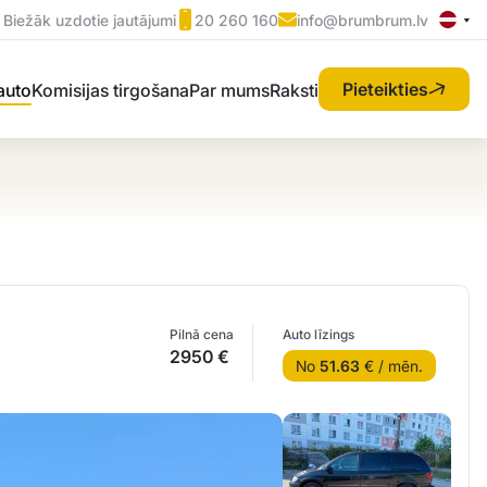
Biežāk uzdotie jautājumi
20 260 160
info@brumbrum.lv
Pieteikties
 auto
Komisijas tirgošana
Par mums
Raksti
Pilnā cena
Auto līzings
2950 €
No
51.63
€ / mēn.