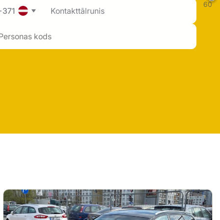
60
+371