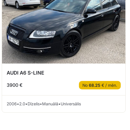
AUDI A6 S-LINE
3900 €
No
68.25
€ / mēn.
2006
•
2.0
•
Dīzelis
•
Manuālā
•
Universālis