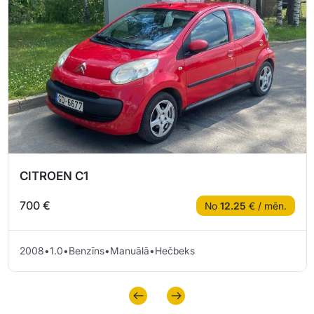
CITROEN C1
700 €
No
12.25
€ / mēn.
2008
•
1.0
•
Benzīns
•
Manuālā
•
Hečbeks