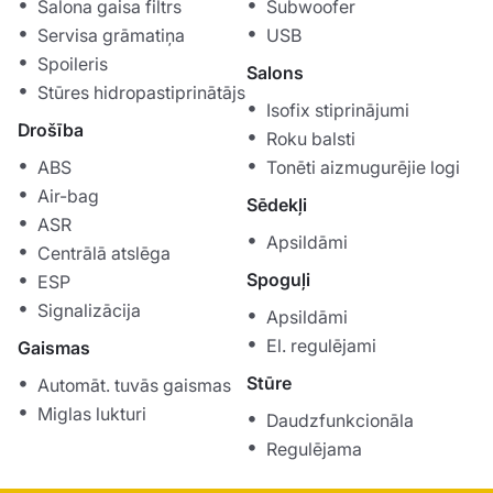
Salona gaisa filtrs
Subwoofer
Servisa grāmatiņa
USB
Spoileris
Salons
Stūres hidropastiprinātājs
Isofix stiprinājumi
Drošība
Roku balsti
ABS
Tonēti aizmugurējie logi
Air-bag
Sēdekļi
ASR
Apsildāmi
Centrālā atslēga
Spoguļi
ESP
Signalizācija
Apsildāmi
El. regulējami
Gaismas
Stūre
Automāt. tuvās gaismas
Miglas lukturi
Daudzfunkcionāla
Regulējama