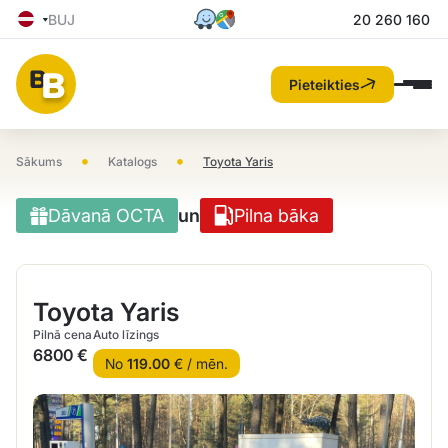
BUJ
20 260 160
Pieteikties
•
•
Sākums
Katalogs
Toyota Yaris
Dāvanā OCTA
un
Pilna bāka
Toyota Yaris
Pilnā cena
Auto līzings
6800 €
No
119.00
€ / mēn.