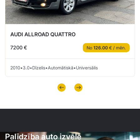
AUDI ALLROAD QUATTRO
7200 €
No
126.00
€ / mēn.
2010
•
3.0
•
Dīzelis
•
Automātiskā
•
Universālis
Palīdzība auto izvēlē