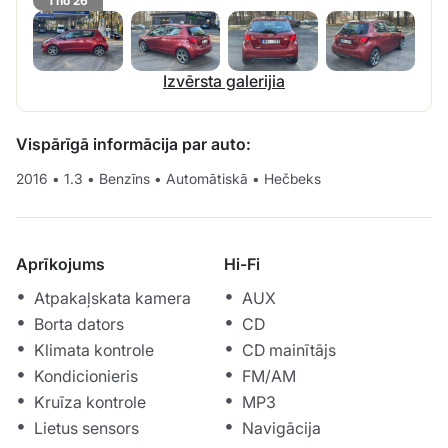
1 no 26
Izvērsta galerijia
Vispārīgā informācija par auto:
2016
•
1.3
•
Benzīns
•
Automātiskā
•
Hečbeks
Aprīkojums
Hi-Fi
Atpakaļskata kamera
AUX
Borta dators
CD
Klimata kontrole
CD mainītājs
Kondicionieris
FM/AM
Kruīza kontrole
MP3
Lietus sensors
Navigācija