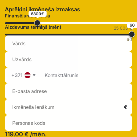
Aprēķini ikmēneša izmaksas
6800€
Finansējuma summa
60
Aizdevuma termiņš (mēn)
25 000 €
60
+371
119.00 €
/mēn.