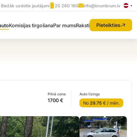
Biežāk uzdotie jautājumi
20 260 160
info@brumbrum.lv
Pieteikties
 auto
Komisijas tirgošana
Par mums
Raksti
Pilnā cena
Auto līzings
1700 €
No
29.75
€ / mēn.