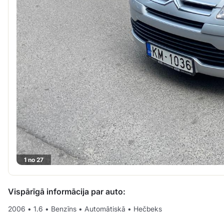
1 no 27
Vispārīgā informācija par auto:
2006
•
1.6
•
Benzīns
•
Automātiskā
•
Hečbeks