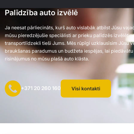
Palīdzība auto izvēlē
Ja neesat pārliecināts, kurš auto vislabāk atbilst Jūsu va
mūsu pieredzējušie speciālisti ar prieku palīdzēs izvēlēti
transportlīdzekli tieši Jums. Mēs rūpīgi uzklausīsim Jūsu 
braukšanas paradumus un budžeta iespējas, lai piedāvātu
risinājumus no mūsu plašā auto klāsta.
+371 20 260 160
Visi kontakti