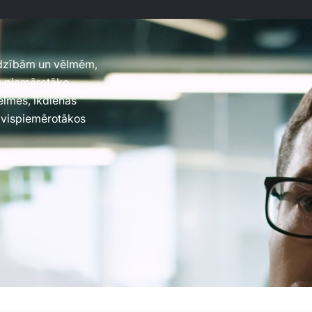
jadzībām un vēlmēm,
es piemērotāko
vēlmes, ikdienas
 vispiemērotākos