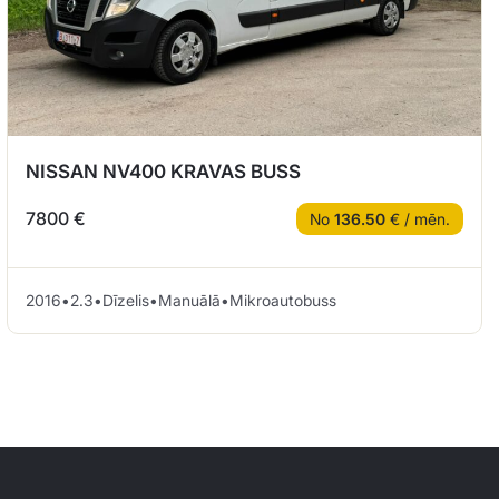
NISSAN NV400 KRAVAS BUSS
7800 €
No
136.50
€ / mēn.
2016
•
2.3
•
Dīzelis
•
Manuālā
•
Mikroautobuss