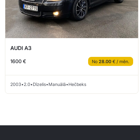
AUDI A3
1600 €
No
28.00
€ / mēn.
2003
•
2.0
•
Dīzelis
•
Manuālā
•
Hečbeks