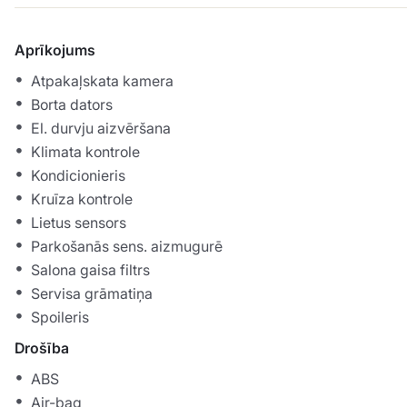
Aprīkojums
Atpakaļskata kamera
Borta dators
El. durvju aizvēršana
Klimata kontrole
Kondicionieris
Kruīza kontrole
Lietus sensors
Parkošanās sens. aizmugurē
Salona gaisa filtrs
Servisa grāmatiņa
Spoileris
Drošība
ABS
Air-bag