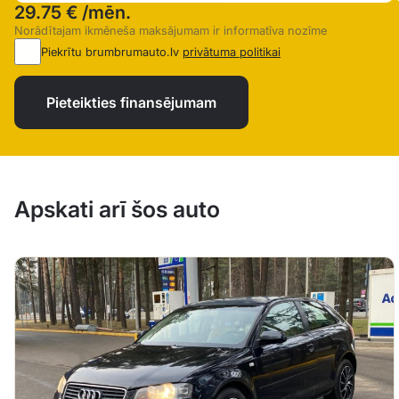
29.75 €
/mēn.
Norādītajam ikmēneša maksājumam ir informatīva nozīme
Piekrītu brumbrumauto.lv
privātuma politikai
Pieteikties finansējumam
Apskati arī šos auto