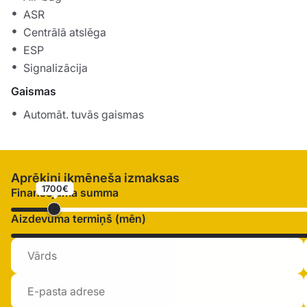
ASR
Centrālā atslēga
ESP
Signalizācija
Gaismas
Automāt. tuvās gaismas
Aprēķini ikmēneša izmaksas
1700€
Finansējuma summa
Aizdevuma termiņš (mēn)