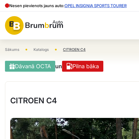
Nesen pievienots jauns auto:
OPEL INSIGNIA SPORTS TOURER
•
•
Sākums
Katalogs
CITROEN C4
Dāvanā OCTA
un
Pilna bāka
CITROEN C4