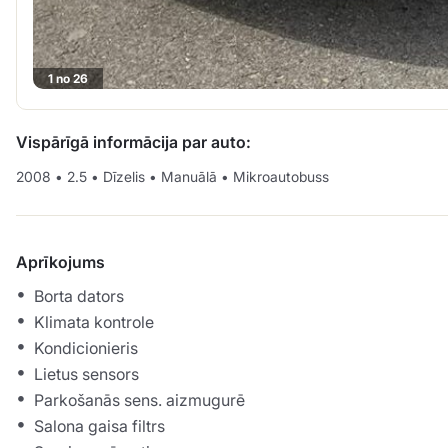
1 no 26
Vispārīgā informācija par auto:
2008
•
2.5
•
Dīzelis
•
Manuālā
•
Mikroautobuss
Aprīkojums
Borta dators
Klimata kontrole
Kondicionieris
Lietus sensors
Parkošanās sens. aizmugurē
Salona gaisa filtrs