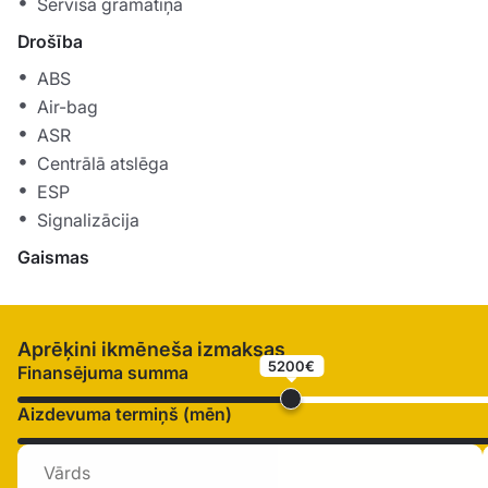
Servisa grāmatiņa
Drošība
ABS
Air-bag
ASR
Centrālā atslēga
ESP
Signalizācija
Gaismas
Aprēķini ikmēneša izmaksas
5200€
Finansējuma summa
Aizdevuma termiņš (mēn)