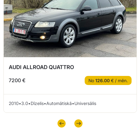
AUDI ALLROAD QUATTRO
7200 €
No
126.00
€ / mēn.
2010
•
3.0
•
Dīzelis
•
Automātiskā
•
Universālis