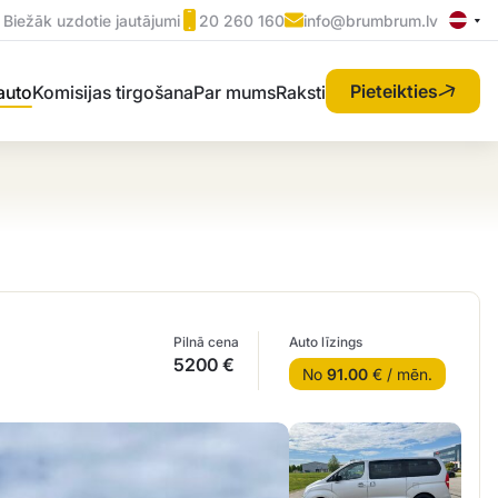
Biežāk uzdotie jautājumi
20 260 160
info@brumbrum.lv
Pieteikties
 auto
Komisijas tirgošana
Par mums
Raksti
Pilnā cena
Auto līzings
5200 €
No
91.00
€ / mēn.