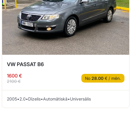
VW PASSAT B6
1600 €
No
28.00
€ / mēn.
2100 €
2005
•
2.0
•
Dīzelis
•
Automātiskā
•
Universālis