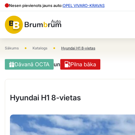
Nesen pievienots jauns auto:
OPEL VIVARO-KRAVAS
•
•
Sākums
Katalogs
Hyundai H1 8-vietas
Dāvanā OCTA
un
Pilna bāka
Hyundai H1 8-vietas