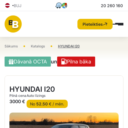
BUJ
20 260 160
Pieteikties
•
•
Sākums
Katalogs
HYUNDAI I20
Dāvanā OCTA
un
Pilna bāka
HYUNDAI I20
Pilnā cena
Auto līzings
3000 €
No
52.50
€ / mēn.