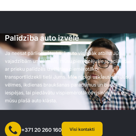
Palīdzība auto izvēlē
Ja neesat pārliecināts, kurš auto vislabāk atbilst Jūsu
vajadzībām un vēlmēm, mūsu pieredzējušie speciālisti
ar prieku palīdzēs izvēlēties piemērotāko
transportlīdzekli tieši Jums. Mēs rūpīgi uzklausīsim Jūsu
vēlmes, ikdienas braukšanas paradumus un budžeta
iespējas, lai piedāvātu vispiemērotākos risinājumus no
mūsu plašā auto klāsta.
Visi kontakti
+371 20 260 160