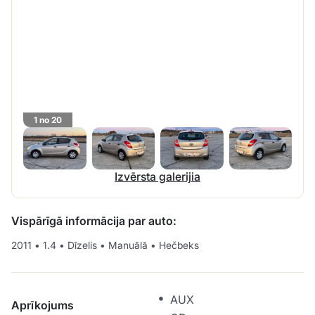
1 no 20
Izvērsta galerijia
Vispārīgā informācija par auto:
2011
•
1.4
•
Dīzelis
•
Manuālā
•
Hečbeks
AUX
Aprīkojums