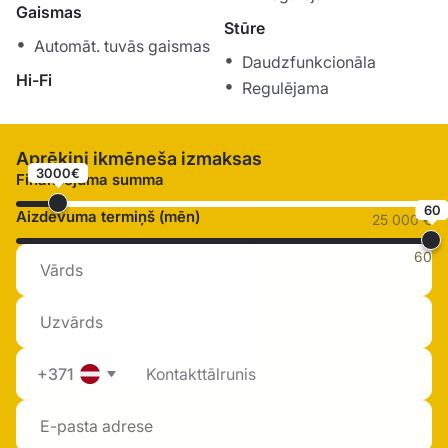
Gaismas
Stūre
Automāt. tuvās gaismas
Daudzfunkcionāla
Hi-Fi
Regulējama
Aprēķini ikmēneša izmaksas
3000€
Finansējuma summa
60
Aizdevuma termiņš (mēn)
25 000 €
60
+371