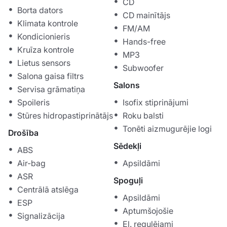
CD
Borta dators
CD mainītājs
Klimata kontrole
FM/AM
Kondicionieris
Hands-free
Kruīza kontrole
MP3
Lietus sensors
Subwoofer
Salona gaisa filtrs
Salons
Servisa grāmatiņa
Spoileris
Isofix stiprinājumi
Stūres hidropastiprinātājs
Roku balsti
Tonēti aizmugurējie logi
Drošība
Sēdekļi
ABS
Air-bag
Apsildāmi
ASR
Spoguļi
Centrālā atslēga
Apsildāmi
ESP
Aptumšojošie
Signalizācija
El. regulējami