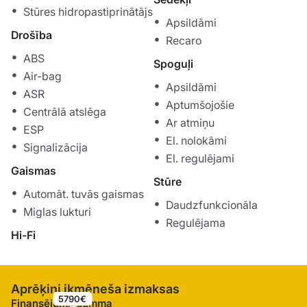
Stūres hidropastiprinātājs
Apsildāmi
Drošība
Recaro
ABS
Spoguļi
Air-bag
Apsildāmi
ASR
Aptumšojošie
Centrālā atslēga
Ar atmiņu
ESP
El. nolokāmi
Signalizācija
El. regulējami
Gaismas
Stūre
Automāt. tuvās gaismas
Daudzfunkcionāla
Miglas lukturi
Regulējama
Hi-Fi
Aprēķini ikmēneša izmaksas
5790€
Finansējuma summa