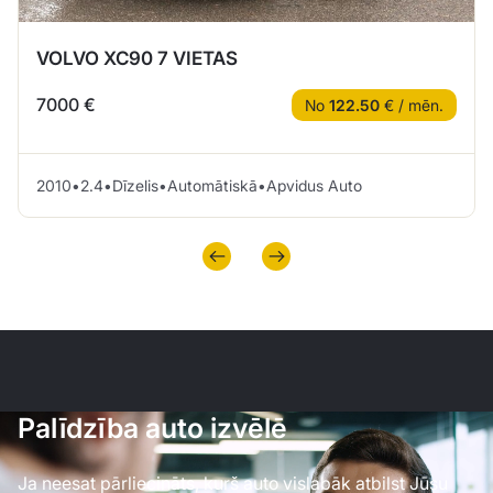
VOLVO XC90 7 VIETAS
7000 €
No
122.50
€ / mēn.
2010
•
2.4
•
Dīzelis
•
Automātiskā
•
Apvidus Auto
Palīdzība auto izvēlē
Ja neesat pārliecināts, kurš auto vislabāk atbilst Jūsu