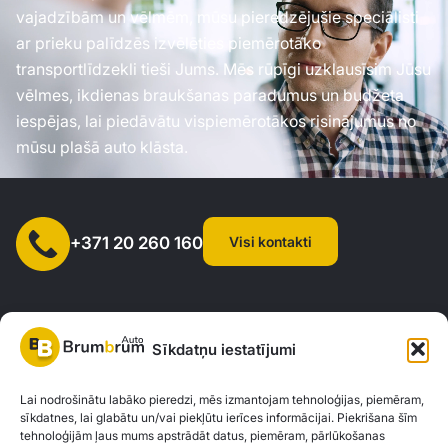
vajadzībām un vēlmēm, mūsu pieredzējušie speciālisti
ar prieku palīdzēs izvēlēties piemērotāko
transportlīdzekli tieši Jums. Mēs rūpīgi uzklausīsim Jūsu
vēlmes, ikdienas braukšanas paradumus un budžeta
iespējas, lai piedāvātu vispiemērotākos risinājumus no
mūsu plašā auto klāsta.
Visi kontakti
+371 20 260 160
Sīkdatņu iestatījumi
SIA "AUTOCLICK", Reģ. Nr. 40203371960, Adrese: Mazjumpravas
Lai nodrošinātu labāko pieredzi, mēs izmantojam tehnoloģijas, piemēram,
sīkdatnes, lai glabātu un/vai piekļūtu ierīces informācijai. Piekrišana šīm
iela 77, Rīga, LV-1063 |
20260160
tehnoloģijām ļaus mums apstrādāt datus, piemēram, pārlūkošanas