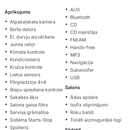
AUX
Aprīkojums
Bluetooth
Atpakaļskata kamera
CD
Borta dators
CD mainītājs
El. durvju aizvēršana
FM/AM
Jumta reliņi
Hands-free
Klimata kontrole
MP3
Kondicionieris
Navigācija
Kruīza kontrole
Subwoofer
Lietus sensors
USB
Pilnpiedziņa 4x4
Salons
Riepu spiediena kontrole
Sakabes āķis
Ādas apdare
Salona gaisa filtrs
Isofix stiprinājumi
Servisa grāmatiņa
Roku balsti
Sistēma Starts-Stop
Tonēti aizmugurējie logi
Spoileris
Sēdekļi