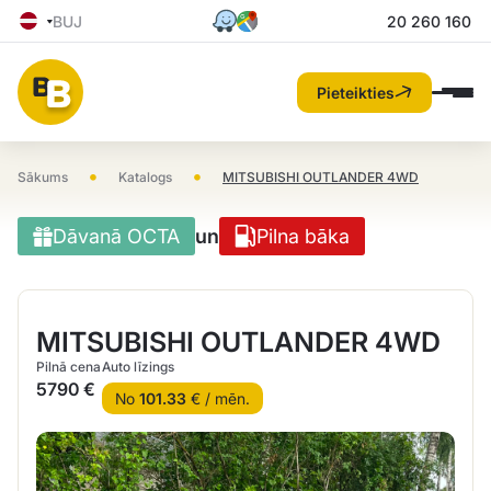
BUJ
20 260 160
Pieteikties
•
•
Sākums
Katalogs
MITSUBISHI OUTLANDER 4WD
Dāvanā OCTA
un
Pilna bāka
MITSUBISHI OUTLANDER 4WD
Pilnā cena
Auto līzings
5790 €
No
101.33
€ / mēn.