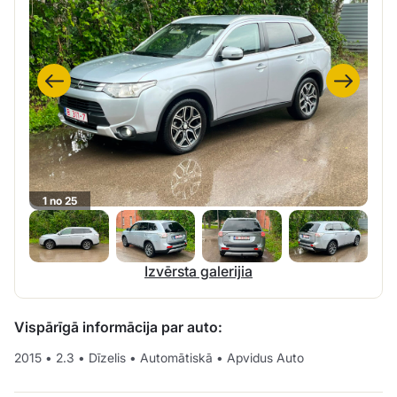
1 no 25
Izvērsta galerijia
Vispārīgā informācija par auto:
2015
•
2.3
•
Dīzelis
•
Automātiskā
•
Apvidus Auto