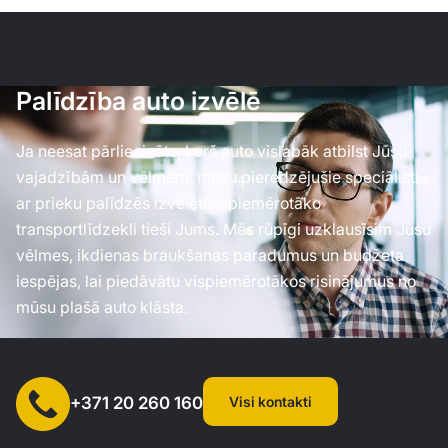
Palīdzība auto izvēlē
Ja neesat pārliecināts, kurš auto vislabāk atbilst Jūsu
vajadzībām un vēlmēm, mūsu pieredzējušie speciālisti
ar prieku palīdzēs izvēlēties piemērotāko
transportlīdzekli tieši Jums. Mēs rūpīgi uzklausīsim Jūsu
vēlmes, ikdienas braukšanas paradumus un budžeta
iespējas, lai piedāvātu vispiemērotākos risinājumus no
mūsu plašā auto klāsta.
Visi kontakti
+371 20 260 160