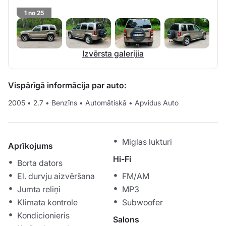
1 no 25
Izvērsta galerijia
Vispārīgā informācija par auto:
2005
•
2.7
•
Benzīns
•
Automātiskā
•
Apvidus Auto
Miglas lukturi
Aprīkojums
Hi-Fi
Borta dators
El. durvju aizvēršana
FM/AM
Jumta reliņi
MP3
Klimata kontrole
Subwoofer
Kondicionieris
Salons