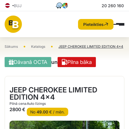
BUJ
20 260 160
Pieteikties
•
•
Sākums
Katalogs
JEEP CHEROKEE LIMITED EDITION 4×4
Dāvanā OCTA
un
Pilna bāka
JEEP CHEROKEE LIMITED
EDITION 4×4
Pilnā cena
Auto līzings
2800 €
No
49.00
€ / mēn.