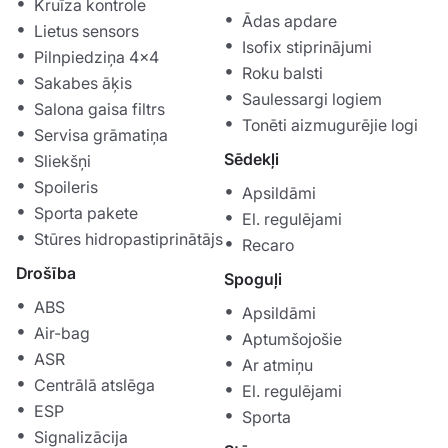
Kruīza kontrole
Ādas apdare
Lietus sensors
Isofix stiprinājumi
Pilnpiedziņa 4x4
Roku balsti
Sakabes āķis
Saulessargi logiem
Salona gaisa filtrs
Tonēti aizmugurējie logi
Servisa grāmatiņa
Sēdekļi
Sliekšņi
Spoileris
Apsildāmi
Sporta pakete
El. regulējami
Stūres hidropastiprinātājs
Recaro
Drošība
Spoguļi
ABS
Apsildāmi
Air-bag
Aptumšojošie
ASR
Ar atmiņu
Centrālā atslēga
El. regulējami
ESP
Sporta
Signalizācija