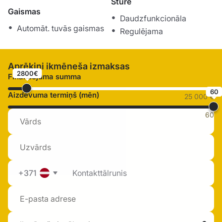
Stūre
Gaismas
Daudzfunkcionāla
Automāt. tuvās gaismas
Regulējama
Aprēķini ikmēneša izmaksas
2800€
Finansējuma summa
60
Aizdevuma termiņš (mēn)
25 000 €
60
+371