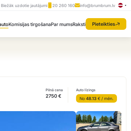
Biežāk uzdotie jautājumi
20 260 160
info@brumbrum.lv
Pieteikties
 auto
Komisijas tirgošana
Par mums
Raksti
Pilnā cena
Auto līzings
2750 €
No
48.13
€ / mēn.