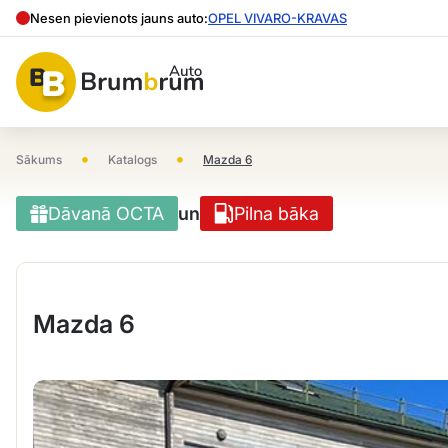
Nesen pievienots jauns auto:
OPEL VIVARO-KRAVAS
•
•
Sākums
Katalogs
Mazda 6
Dāvanā OCTA
un
Pilna bāka
Mazda 6