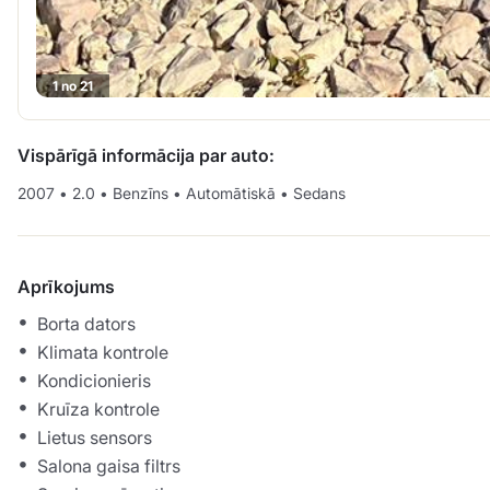
1 no 21
Vispārīgā informācija par auto:
2007
•
2.0
•
Benzīns
•
Automātiskā
•
Sedans
Aprīkojums
Borta dators
Klimata kontrole
Kondicionieris
Kruīza kontrole
Lietus sensors
Salona gaisa filtrs