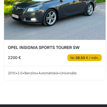
OPEL INSIGNIA SPORTS TOURER SW
2200 €
No
38.50
€ / mēn.
2010
•
2.0
•
Benzīns
•
Automātiskā
•
Universālis