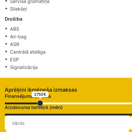
Servisa grāmatiņa
Sliekšņi
Drošība
ABS
Air-bag
ASR
Centrālā atslēga
ESP
Signalizācija
Aprēķini ikmēneša izmaksas
2750€
Finansējuma summa
Aizdevuma termiņš (mēn)