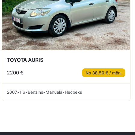
TOYOTA AURIS
2200 €
No
38.50
€ / mēn.
2007
•
1.6
•
Benzīns
•
Manuālā
•
Hečbeks