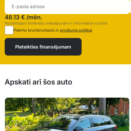
48.13 €
/mēn.
Norādītajam ikmēneša maksājumam ir informatīva nozīme
Piekrītu brumbrumauto.lv
privātuma politikai
Pieteikties finansējumam
Apskati arī šos auto