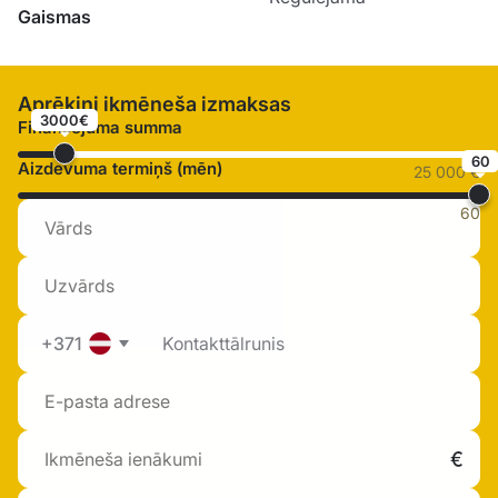
Gaismas
Aprēķini ikmēneša izmaksas
3000€
Finansējuma summa
60
Aizdevuma termiņš (mēn)
25 000 €
60
+371