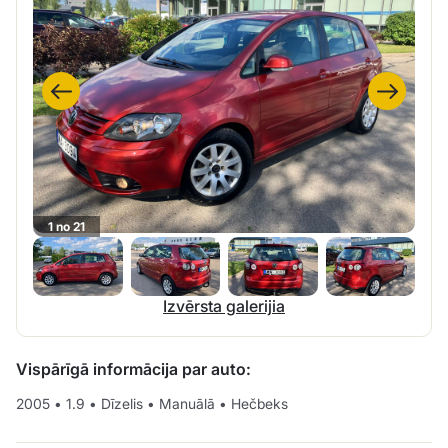
1 no 21
Izvērsta galerijia
Vispārīgā informācija par auto:
2005
•
1.9
•
Dīzelis
•
Manuālā
•
Hečbeks