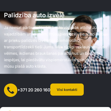
Palīdzība auto izvēlē
Ja neesat pārliecināts, kurš auto vislabāk atbilst Jūsu
vajadzībām un vēlmēm, mūsu pieredzējušie speciālisti
ar prieku palīdzēs izvēlēties piemērotāko
transportlīdzekli tieši Jums. Mēs rūpīgi uzklausīsim Jūsu
vēlmes, ikdienas braukšanas paradumus un budžeta
iespējas, lai piedāvātu vispiemērotākos risinājumus no
mūsu plašā auto klāsta.
Visi kontakti
+371 20 260 160