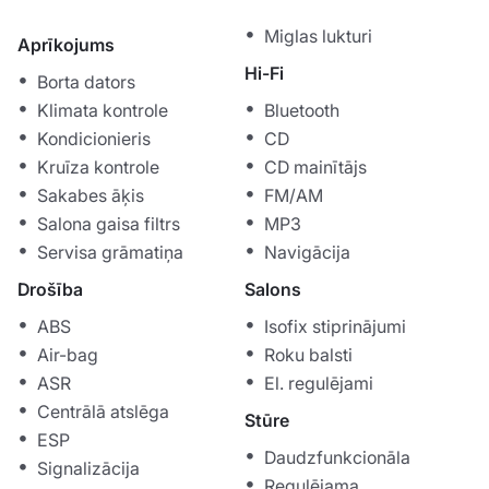
Miglas lukturi
Aprīkojums
Hi-Fi
Borta dators
Klimata kontrole
Bluetooth
Kondicionieris
CD
Kruīza kontrole
CD mainītājs
Sakabes āķis
FM/AM
Salona gaisa filtrs
MP3
Servisa grāmatiņa
Navigācija
Drošība
Salons
ABS
Isofix stiprinājumi
Air-bag
Roku balsti
ASR
El. regulējami
Centrālā atslēga
Stūre
ESP
Daudzfunkcionāla
Signalizācija
Regulējama