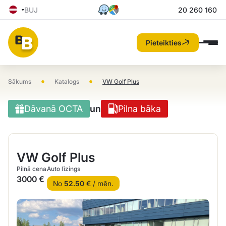
BUJ
20 260 160
Pieteikties
•
•
Sākums
Katalogs
VW Golf Plus
Dāvanā OCTA
un
Pilna bāka
VW Golf Plus
Pilnā cena
Auto līzings
3000 €
No
52.50
€ / mēn.