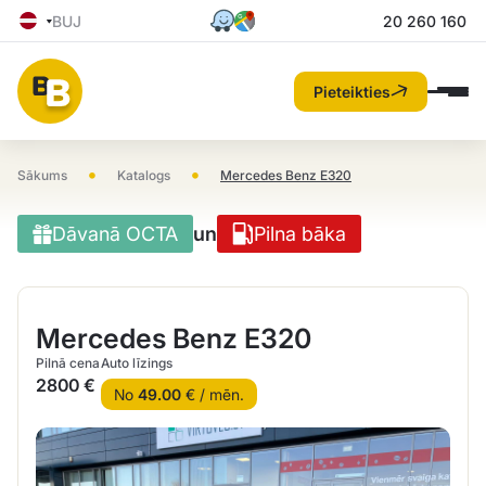
BUJ
20 260 160
Pieteikties
•
•
Sākums
Katalogs
Mercedes Benz E320
Dāvanā OCTA
un
Pilna bāka
Mercedes Benz E320
Pilnā cena
Auto līzings
2800 €
No
49.00
€ / mēn.