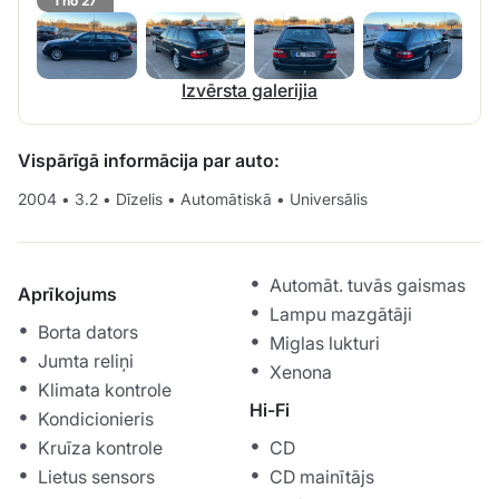
1 no 27
Izvērsta galerijia
Vispārīgā informācija par auto:
2004
•
3.2
•
Dīzelis
•
Automātiskā
•
Universālis
Automāt. tuvās gaismas
Aprīkojums
Lampu mazgātāji
Borta dators
Miglas lukturi
Jumta reliņi
Xenona
Klimata kontrole
Hi-Fi
Kondicionieris
Kruīza kontrole
CD
Lietus sensors
CD mainītājs