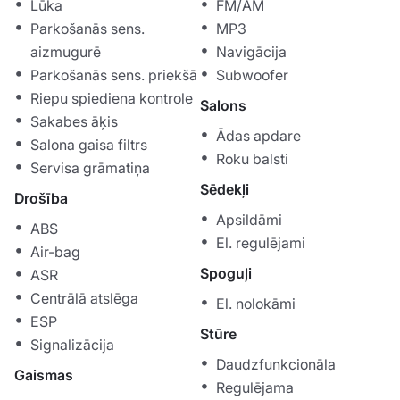
Lūka
FM/AM
Parkošanās sens.
MP3
aizmugurē
Navigācija
Parkošanās sens. priekšā
Subwoofer
Riepu spiediena kontrole
Salons
Sakabes āķis
Ādas apdare
Salona gaisa filtrs
Roku balsti
Servisa grāmatiņa
Sēdekļi
Drošība
Apsildāmi
ABS
El. regulējami
Air-bag
Spoguļi
ASR
Centrālā atslēga
El. nolokāmi
ESP
Stūre
Signalizācija
Daudzfunkcionāla
Gaismas
Regulējama