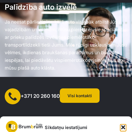
Palīdzība auto izvēlē
Ja neesat pārliecināts, kurš auto vislabāk atbilst Jūsu
vajadzībām un vēlmēm, mūsu pieredzējušie speciālisti
ar prieku palīdzēs izvēlēties piemērotāko
transportlīdzekli tieši Jums. Mēs rūpīgi uzklausīsim Jūsu
vēlmes, ikdienas braukšanas paradumus un budžeta
iespējas, lai piedāvātu vispiemērotākos risinājumus no
mūsu plašā auto klāsta.
Visi kontakti
+371 20 260 160
Sīkdatņu iestatījumi