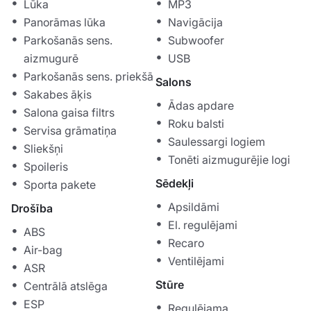
Lūka
MP3
Panorāmas lūka
Navigācija
Parkošanās sens.
Subwoofer
aizmugurē
USB
Parkošanās sens. priekšā
Salons
Sakabes āķis
Ādas apdare
Salona gaisa filtrs
Roku balsti
Servisa grāmatiņa
Saulessargi logiem
Sliekšņi
Tonēti aizmugurējie logi
Spoileris
Sēdekļi
Sporta pakete
Apsildāmi
Drošība
El. regulējami
ABS
Recaro
Air-bag
Ventilējami
ASR
Stūre
Centrālā atslēga
ESP
Regulējama