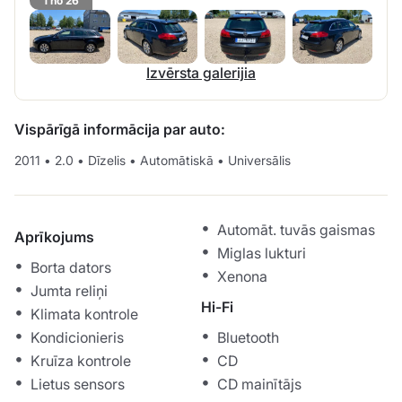
1 no 26
Izvērsta galerijia
Vispārīgā informācija par auto:
2011
•
2.0
•
Dīzelis
•
Automātiskā
•
Universālis
Automāt. tuvās gaismas
Aprīkojums
Miglas lukturi
Borta dators
Xenona
Jumta reliņi
Hi-Fi
Klimata kontrole
Kondicionieris
Bluetooth
Kruīza kontrole
CD
Lietus sensors
CD mainītājs