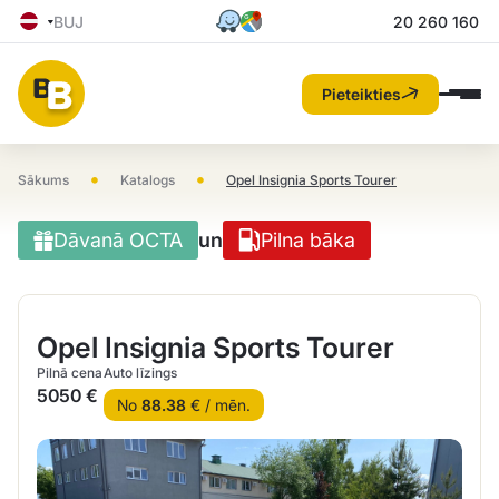
BUJ
20 260 160
Pieteikties
•
•
Sākums
Katalogs
Opel Insignia Sports Tourer
Dāvanā OCTA
un
Pilna bāka
Opel Insignia Sports Tourer
Pilnā cena
Auto līzings
5050 €
No
88.38
€ / mēn.