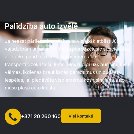
Palīdzība auto izvēlē
Ja neesat pārliecināts, kurš auto vislabāk atbilst Jūsu
vajadzībām un vēlmēm, mūsu pieredzējušie speciālisti
ar prieku palīdzēs izvēlēties piemērotāko
transportlīdzekli tieši Jums. Mēs rūpīgi uzklausīsim Jūsu
vēlmes, ikdienas braukšanas paradumus un budžeta
iespējas, lai piedāvātu vispiemērotākos risinājumus no
mūsu plašā auto klāsta.
Visi kontakti
+371 20 260 160