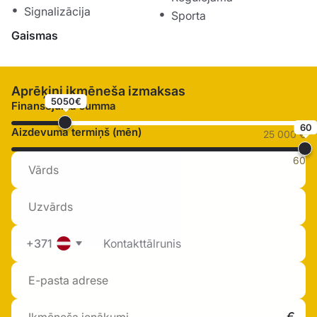
Signalizācija
Sporta
Gaismas
Aprēķini ikmēneša izmaksas
5050€
Finansējuma summa
60
Aizdevuma termiņš (mēn)
25 000 €
60
+371