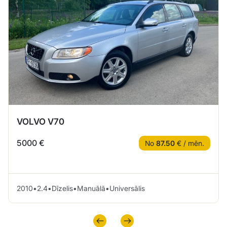
VOLVO V70
5000 €
No
87.50
€ / mēn.
2010
•
2.4
•
Dīzelis
•
Manuālā
•
Universālis