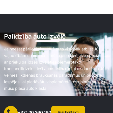
Palīdzība auto izvēlē
Ja neesat pārliecināts, kurš auto vislabāk atbilst Jūsu
vajadzībām un vēlmēm, mūsu pieredzējušie speciālisti
ar prieku palīdzēs izvēlēties piemērotāko
transportlīdzekli tieši Jums. Mēs rūpīgi uzklausīsim Jūsu
vēlmes, ikdienas braukšanas paradumus un budžeta
iespējas, lai piedāvātu vispiemērotākos risinājumus no
mūsu plašā auto klāsta.
Visi kontakti
+371 20 260 160