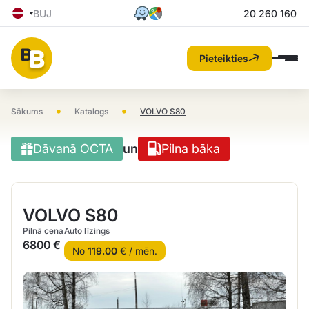
BUJ
20 260 160
Pieteikties
•
•
Sākums
Katalogs
VOLVO S80
Dāvanā OCTA
un
Pilna bāka
VOLVO S80
Pilnā cena
Auto līzings
6800 €
No
119.00
€ / mēn.