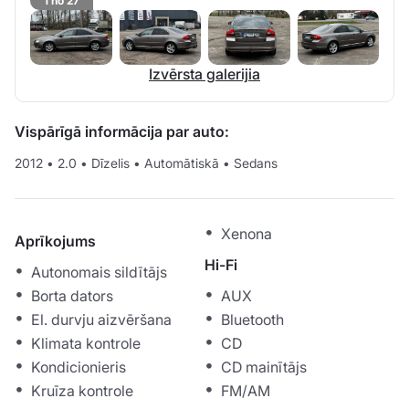
1 no 27
Izvērsta galerijia
Vispārīgā informācija par auto:
2012
•
2.0
•
Dīzelis
•
Automātiskā
•
Sedans
Xenona
Aprīkojums
Hi-Fi
Autonomais sildītājs
Borta dators
AUX
El. durvju aizvēršana
Bluetooth
Klimata kontrole
CD
Kondicionieris
CD mainītājs
Kruīza kontrole
FM/AM