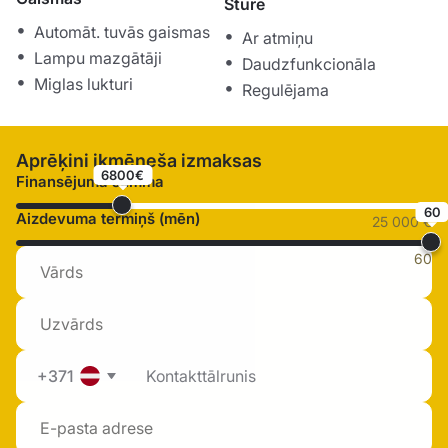
Stūre
Automāt. tuvās gaismas
Ar atmiņu
Lampu mazgātāji
Daudzfunkcionāla
Miglas lukturi
Regulējama
Aprēķini ikmēneša izmaksas
6800€
Finansējuma summa
60
Aizdevuma termiņš (mēn)
25 000 €
60
+371