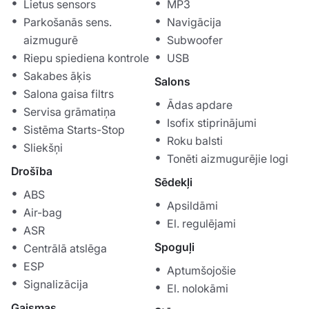
Lietus sensors
MP3
Parkošanās sens.
Navigācija
aizmugurē
Subwoofer
Riepu spiediena kontrole
USB
Sakabes āķis
Salons
Salona gaisa filtrs
Ādas apdare
Servisa grāmatiņa
Isofix stiprinājumi
Sistēma Starts-Stop
Roku balsti
Sliekšņi
Tonēti aizmugurējie logi
Drošība
Sēdekļi
ABS
Apsildāmi
Air-bag
El. regulējami
ASR
Spoguļi
Centrālā atslēga
ESP
Aptumšojošie
Signalizācija
El. nolokāmi
Gaismas