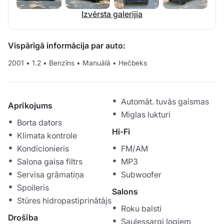
Izvērsta galerijia
Vispārīgā informācija par auto:
2001
•
1.2
•
Benzīns
•
Manuālā
•
Hečbeks
Automāt. tuvās gaismas
Aprīkojums
Miglas lukturi
Borta dators
Hi-Fi
Klimata kontrole
Kondicionieris
FM/AM
Salona gaisa filtrs
MP3
Servisa grāmatiņa
Subwoofer
Spoileris
Salons
Stūres hidropastiprinātājs
Roku balsti
Drošība
Saulessargi logiem