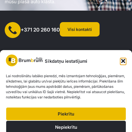
mūsu plašā auto klāsta.
Visi kontakti
+371 20 260 160
Sīkdatņu iestatījumi
SIA "AUTOCLICK", Reģ. Nr. 40203371960, Adrese: Mazjumpravas
Lai nodrošinātu labāko pieredzi, mēs izmantojam tehnoloģijas, piemēram,
sīkdatnes, lai glabātu un/vai piekļūtu ierīces informācijai. Piekrišana šīm
iela 77, Rīga, LV-1063 |
20260160
tehnoloģijām ļaus mums apstrādāt datus, piemēram, pārlūkošanas
uzvedību vai unikālus ID šajā vietnē. Nepiekrītot vai atsaucot piekrišanu,
noteiktas funkcijas var nedarboties pilnvērtīgi.
Privātuma politika
Kontakti
Brum Brum Auto nav finanšu iestāde, bet sadarbojas ar vairākām bankām un
Piekrītu
kreditētājiem, lai palīdzētu jums izvērtēt auto finansējuma iespējas. Mēs
piedāvājam konsultācijas un atbalstu, lai atrastu vislabākos finanšu risinājumus,
Nepiekrītu
kas atbilst jūsu individuālajām vajadzībām un iespējām.