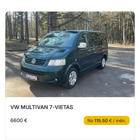
VW MULTIVAN 7-VIETAS
6600 €
No
115.50
€ / mēn.