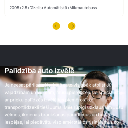
2005
•
2.5
•
Dīzelis
•
Automātiskā
•
Mikroautobuss
Palīdzība auto izvēlē
Ja neesat pārliecināts, kurš auto vislabāk atbilst Jūsu
vajadzībām un vēlmēm, mūsu pieredzējušie speciālisti
ar prieku palīdzēs izvēlēties piemērotāko
transportlīdzekli tieši Jums. Mēs rūpīgi uzklausīsim Jūsu
vēlmes, ikdienas braukšanas paradumus un budžeta
iespējas, lai piedāvātu vispiemērotākos risinājumus no