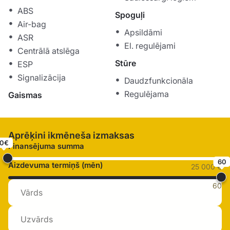
ABS
Spoguļi
Air-bag
Apsildāmi
ASR
El. regulējami
Centrālā atslēga
Stūre
ESP
Signalizācija
Daudzfunkcionāla
Regulējama
Gaismas
Aprēķini ikmēneša izmaksas
0€
Finansējuma summa
60
Aizdevuma termiņš (mēn)
25 000 €
60