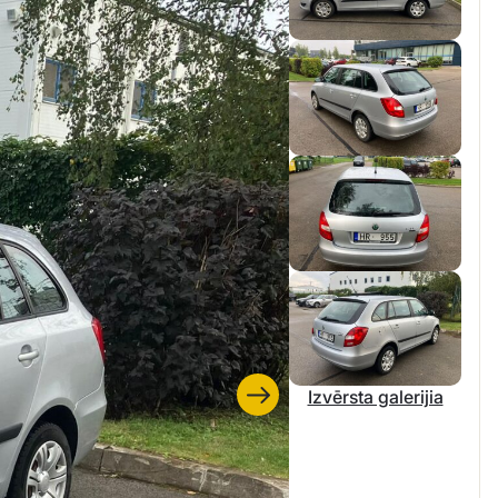
Izvērsta galerijia