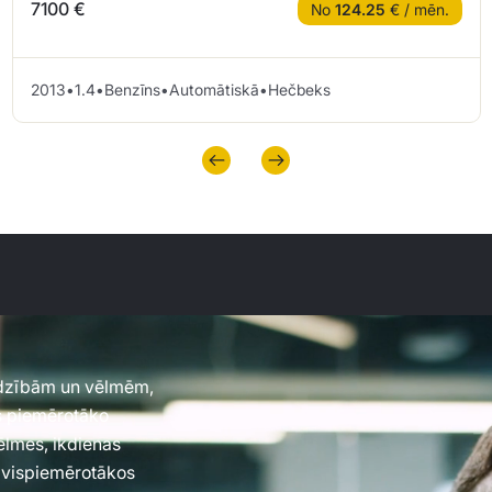
7100 €
No
124.25
€ / mēn.
2013
•
1.4
•
Benzīns
•
Automātiskā
•
Hečbeks
jadzībām un vēlmēm,
es piemērotāko
vēlmes, ikdienas
 vispiemērotākos