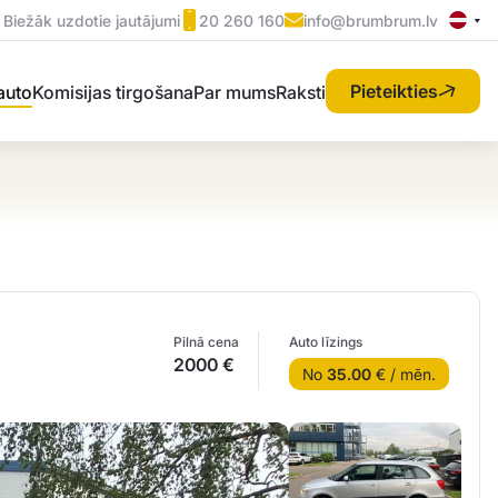
Biežāk uzdotie jautājumi
20 260 160
info@brumbrum.lv
Pieteikties
 auto
Komisijas tirgošana
Par mums
Raksti
Pilnā cena
Auto līzings
2000 €
No
35.00
€ / mēn.