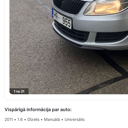
1 no 21
Vispārīgā informācija par auto:
2011
•
1.6
•
Dīzelis
•
Manuālā
•
Universālis