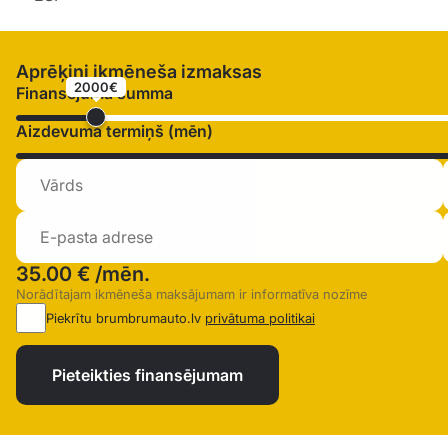
Aprēķini ikmēneša izmaksas
2000€
Finansējuma summa
Aizdevuma termiņš (mēn)
35.00 €
/mēn.
Norādītajam ikmēneša maksājumam ir informatīva nozīme
Piekrītu brumbrumauto.lv
privātuma politikai
Pieteikties finansējumam