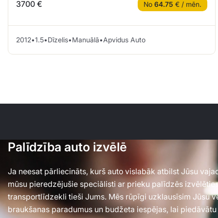
3700 €
No
64.75
€ / mēn.
2012
•
1.5
•
Dīzelis
•
Manuālā
•
Apvidus Auto
Palīdzība auto izvēlē
Ja neesat pārliecināts, kurš auto vislabāk atbilst Jūsu va
mūsu pieredzējušie speciālisti ar prieku palīdzēs izvēlēti
transportlīdzekli tieši Jums. Mēs rūpīgi uzklausīsim Jūsu 
braukšanas paradumus un budžeta iespējas, lai piedāvātu