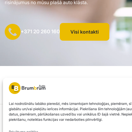
risinājumus no mūsu plašā auto klāsta.
+371 20 260 160
Visi kontakti
SIA "AUTOCLICK", Reģ. Nr. 40203371960, Adrese: Mazjumpravas i
© 2026 Brum Brum Auto
Lai nodrošinātu labāko pieredzi, mēs izmantojam tehnoloģijas, piemēram, sī
glabātu un/vai piekļūtu ierīces informācijai. Piekrišana šīm tehnoloģijām ļ
Brum Brum Auto nav finanšu iestāde, bet sadarbojas ar vairākām bankām un kred
datus, piemēram, pārlūkošanas uzvedību vai unikālus ID šajā vietnē. Nepiek
piekrišanu, noteiktas funkcijas var nedarboties pilnvērtīgi.
atbilst jūsu individuālajām vajadzībām un iespējām.
Privātuma politika