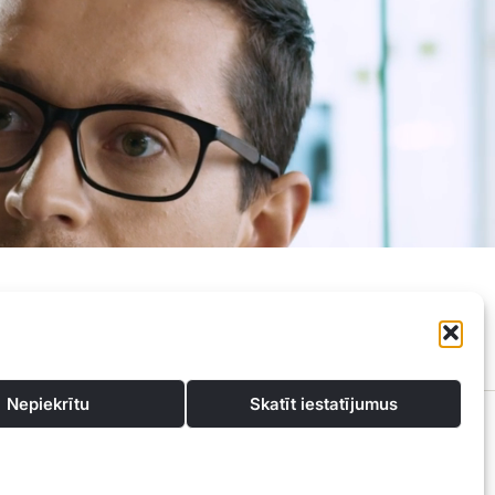
Privātuma politika
Kontakti
Nepiekrītu
Skatīt iestatījumus
konsultācijas un atbalstu, lai atrastu vislabākos finanšu risinājumus, kas