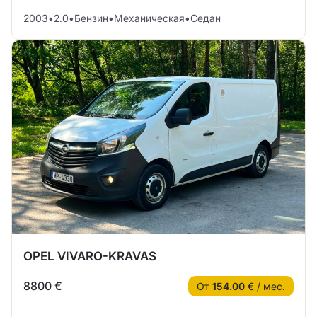
2003
•
2.0
•
Бензин
•
Механическая
•
Седан
OPEL VIVARO-KRAVAS
8800 €
От
154.00
€ / мес.