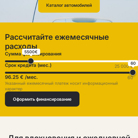
Каталог автомобилей
Рассчитайте ежемесячные
расходы
5500€
Сумма финансирования
60
Срок кредита (мес.)
25 000 €
96.25 €
/мес.
60
Указанный ежемесячный платеж носит информационный
характер
Оформить финансирование