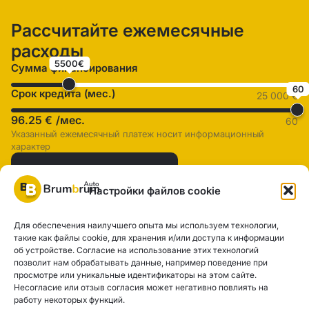
Рассчитайте ежемесячные
расходы
5500€
Сумма финансирования
60
Срок кредита (мес.)
25 000 €
96.25 €
/мес.
60
Указанный ежемесячный платеж носит информационный
характер
Оформить финансирование
Настройки файлов cookie
Для обеспечения наилучшего опыта мы используем технологии,
SIA "AUTOCLICK", рег. № 40203371960, адрес: ул. Мазюмправас
такие как файлы cookie, для хранения и/или доступа к информации
об устройстве. Согласие на использование этих технологий
77, Рига, LV-1063 |
20260160
позволит нам обрабатывать данные, например поведение при
просмотре или уникальные идентификаторы на этом сайте.
Несогласие или отзыв согласия может негативно повлиять на
Политика конфиденциальности
Контакты
работу некоторых функций.