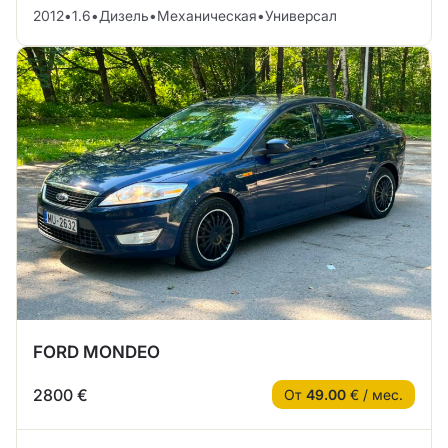
2012
•
1.6
•
Дизель
•
Механическая
•
Универсал
FORD MONDEO
2800 €
От
49.00
€ / мес.