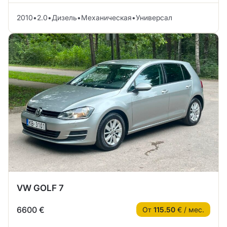
2010
•
2.0
•
Дизель
•
Механическая
•
Универсал
VW GOLF 7
6600 €
От
115.50
€ / мес.