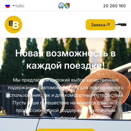
ЧаВо
20 260 160
Заявка
Новая возможность в
каждой поездке!
Мы предлагаем широкий выбор качественных
подержанных автомобилей как для повседневного
использования, так и для комфортных путешествий.
Пусть ваше путешествие начинается с нас — с
профессиональной поддержкой и отличным
выбором!