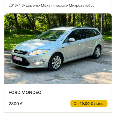
2016
•
1.6
•
Дизель
•
Механическая
•
Микроавтобус
FORD MONDEO
2800 €
От
49.00
€ / мес.