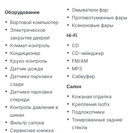
Омыватели фар
Оборудование
Противотуманные фары
Бортовой компьютер
Ксеноновые фары
Электрическое
Hi-Fi
закрытие дверей
Климат-контроль
CD
Кондиционер
CD-чейнджер
Круиз-контроль
FM/AM
Датчик дождя
MP3
Датчики парковки
Сабвуфер
сзади
Салон
Датчики парковки
Кожаная отделка
спереди
Крепления Isofix
Контроль давления в
Подлокотники
шинах
Тонированные задние
Фильтр салона
стекла
Сервисная книжка