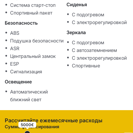
Сиденья
Система старт-стоп
Спортивный пакет
С подогревом
С электрорегулировкой
Безопасность
Зеркала
ABS
Подушка безопасности
С подогревом
ASR
С автозатемнением
Центральный замок
С электрорегулировкой
ESP
Спортивные
Сигнализация
Освещение
Автоматический
ближний свет
Рассчитайте ежемесячные расходы
5000€
Сумма финансирования