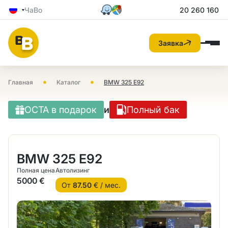
ЧаВо
20 260 160
Заявка
•
•
Главная
Каталог
BMW 325 E92
OCTA в подарок
и
Полный бак
BMW 325 E92
Полная цена
Автолизинг
5000 €
От
87.50
€ / мес.