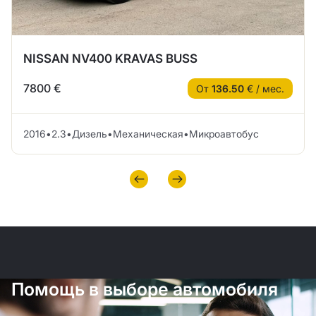
NISSAN NV400 KRAVAS BUSS
7800 €
От
136.50
€ / мес.
2016
•
2.3
•
Дизель
•
Механическая
•
Микроавтобус
Помощь в выборе автомобиля