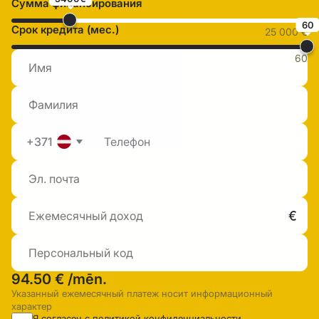
Сумма финансирования
60
Срок кредита (мес.)
25 000 €
60
+371
94.50 €
/mēn.
Указанный ежемесячный платеж носит информационный
характер
Я согласен с
политикой конфиденциальности