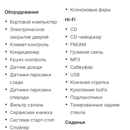
Ксеноновые фары
Оборудование
Hi-Fi
Бортовой компьютер
Электрическое
CD
закрытие дверей
CD-чейнджер
Климат-контроль
FM/AM
Кондиционер
Громкая связь
Круиз-контроль
MP3
Датчик дождя
Сабвуфер
Датчики парковки
USB
сзади
Кожаная отделка
Датчики парковки
Крепления Isofix
спереди
Подлокотники
Фильтр салона
Тонированные задние
Сервисная книжка
стекла
Система старт-стоп
Сиденья
Спойлер