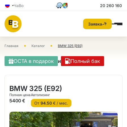
ЧаВо
20 260 160
Заявка
•
•
Главная
Каталог
BMW 325 (E92)
OCTA в подарок
и
Полный бак
BMW 325 (E92)
Полная цена
Автолизинг
5400 €
От
94.50
€ / мес.