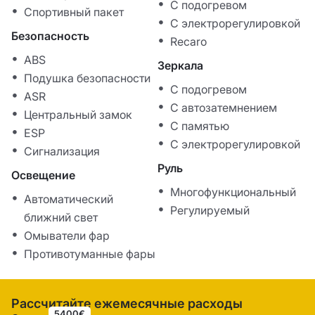
С подогревом
Спортивный пакет
С электрорегулировкой
Безопасность
Recaro
ABS
Зеркала
Подушка безопасности
С подогревом
ASR
С автозатемнением
Центральный замок
С памятью
ESP
С электрорегулировкой
Сигнализация
Руль
Освещение
Многофункциональный
Автоматический
Регулируемый
ближний свет
Омыватели фар
Противотуманные фары
Рассчитайте ежемесячные расходы
5400€