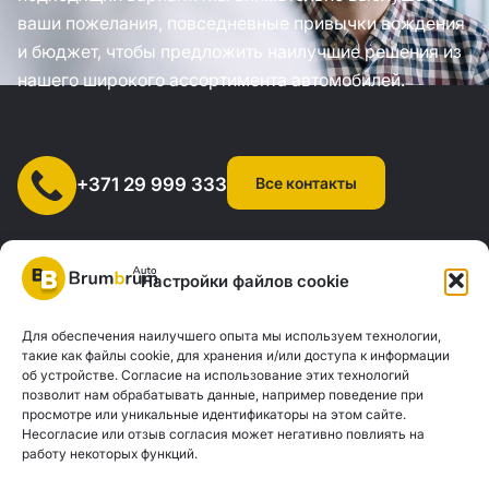
ваши пожелания, повседневные привычки вождения
и бюджет, чтобы предложить наилучшие решения из
нашего широкого ассортимента автомобилей.
Все контакты
+371 29 999 333
Настройки файлов cookie
Для обеспечения наилучшего опыта мы используем технологии,
SIA "AUTOCLICK", рег. № 40203371960, адрес: ул. Мазюмправас
такие как файлы cookie, для хранения и/или доступа к информации
об устройстве. Согласие на использование этих технологий
77, Рига, LV-1063 |
20260160
позволит нам обрабатывать данные, например поведение при
просмотре или уникальные идентификаторы на этом сайте.
Несогласие или отзыв согласия может негативно повлиять на
Политика конфиденциальности
Контакты
работу некоторых функций.