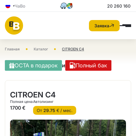
ЧаВо
20 260 160
Заявка
•
•
Главная
Каталог
CITROEN C4
OCTA в подарок
и
Полный бак
CITROEN C4
Полная цена
Автолизинг
1700 €
От
29.75
€ / мес.