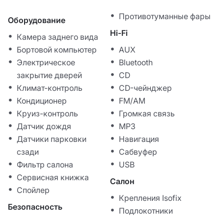
Противотуманные фары
Оборудование
Hi-Fi
Камера заднего вида
Бортовой компьютер
AUX
Электрическое
Bluetooth
закрытие дверей
CD
Климат-контроль
CD-чейнджер
Кондиционер
FM/AM
Круиз-контроль
Громкая связь
Датчик дождя
MP3
Датчики парковки
Навигация
сзади
Сабвуфер
Фильтр салона
USB
Сервисная книжка
Салон
Спойлер
Крепления Isofix
Безопасность
Подлокотники