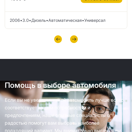
2006
•
3.0
•
Дизель
•
Автоматическая
•
Универсал
Помощь в выборе автомобиля
Если вы не уверены, какой автомобиль лучше всего
соответствует вашим потребностям и
предпочтениям, наши опытные специалисты с
радостью помогут вам выбрать наиболее
подходящий вариант. Мы внимательно выслушаем