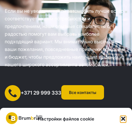
Если вы не уверены, какой автомобиль лучше всего
соответствует вашим потребностям и
предпочтениям, наши опытные специалисты с
радостью помогут вам выбрать наиболее
подходящий вариант. Мы внимательно выслушаем
ваши пожелания, повседневные привычки вождения
и бюджет, чтобы предложить наилучшие решения из
нашего широкого ассортимента автомобилей.
Все контакты
+371 29 999 333
Настройки файлов cookie