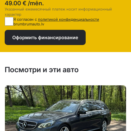
49.00 €
/mēn.
Указанный ежемесячный платеж носит информационный
характер
Я согласен с
политикой конфиденциальности
brumbrumauto.lv
Оформить финансирование
Посмотри и эти авто