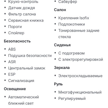
Круиз-контроль
Сабвуфер
Датчик дождя
Салон
Фильтр салона
Крепления Isofix
Сервисная книжка
Подлокотники
Пороги
Тонированные задние
Спойлер
стекла
Безопасность
Сиденья
ABS
С подогревом
Подушка безопасности
С электрорегулировкой
ASR
Зеркала
Центральный замок
ESP
Электроскладываемые
Сигнализация
Руль
Освещение
Многофункциональный
Автоматический
Регулируемый
ближний свет