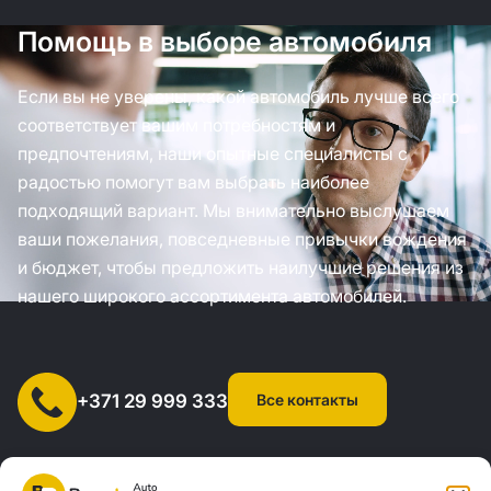
Помощь в выборе автомобиля
Если вы не уверены, какой автомобиль лучше всего
соответствует вашим потребностям и
предпочтениям, наши опытные специалисты с
радостью помогут вам выбрать наиболее
подходящий вариант. Мы внимательно выслушаем
ваши пожелания, повседневные привычки вождения
и бюджет, чтобы предложить наилучшие решения из
нашего широкого ассортимента автомобилей.
Все контакты
+371 29 999 333