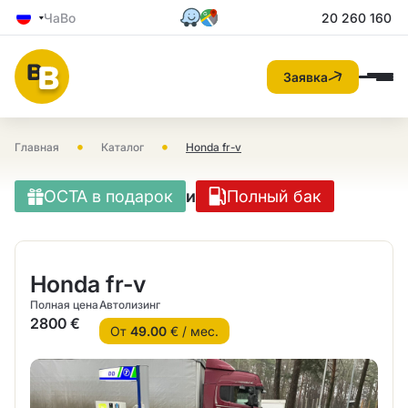
ЧаВо
20 260 160
Заявка
•
•
Главная
Каталог
Honda fr-v
OCTA в подарок
и
Полный бак
Honda fr-v
Полная цена
Автолизинг
2800 €
От
49.00
€ / мес.