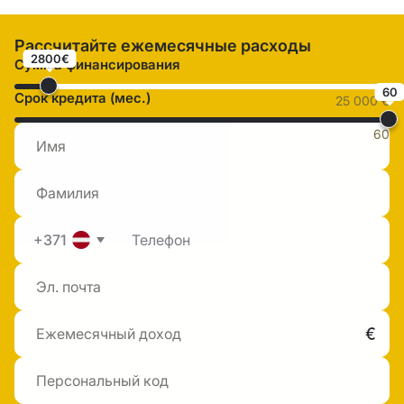
Рассчитайте ежемесячные расходы
2800€
Сумма финансирования
60
Срок кредита (мес.)
25 000 €
60
+371