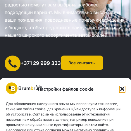
радостью помогут вам выбрать наиболее
подходящий вариант. Мы внимательно выслушаем
ваши пожелания, повседневные привычки вождения
и бюджет, чтобы предложить наилучшие решения из
нашего широкого ассортимента автомобилей.
Все контакты
+371 29 999 333
Настройки файлов cookie
Для обеспечения наилучшего опыта мы используем технологии,
SIA "AUTOCLICK", рег. № 40203371960, адрес: ул. Мазюмправас
такие как файлы cookie, для хранения и/или доступа к информации
об устройстве. Согласие на использование этих технологий
77, Рига, LV-1063 |
20260160
позволит нам обрабатывать данные, например поведение при
просмотре или уникальные идентификаторы на этом сайте.
Несогласие или отзыв согласия может негативно повлиять на
Политика конфиденциальности
Контакты