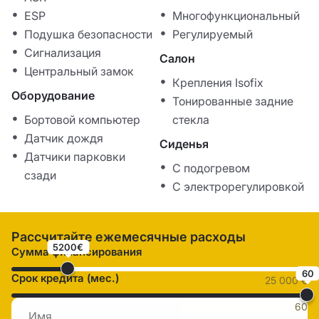
ESP
Многофункциональный
Подушка безопасности
Регулируемый
Сигнализация
Салон
Центральный замок
Крепления Isofix
Оборудование
Тонированные задние
Бортовой компьютер
стекла
Датчик дождя
Сиденья
Датчики парковки
С подогревом
сзади
С электрорегулировкой
Рассчитайте ежемесячные расходы
5200€
Сумма финансирования
60
Срок кредита (мес.)
25 000 €
60