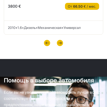
3800 €
От
66.50
€ / мес.
2010
•
1.6
•
Дизель
•
Механическая
•
Универсал
Помощь в выборе автомобиля
Если вы не уверены, какой автомобиль лучше всего
соответствует вашим потребностям и
предпочтениям, наши опытные специалисты с