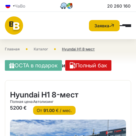
ЧаВо
20 260 160
Заявка
•
•
Главная
Каталог
Hyundai H1 8-мест
OCTA в подарок
и
Полный бак
Hyundai H1 8-мест
Полная цена
Автолизинг
5200 €
От
91.00
€ / мес.