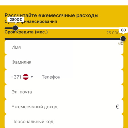
Рассчитайте ежемесячные расходы
2800€
Сумма финансирования
60
Срок кредита (мес.)
25 000 €
60
+371