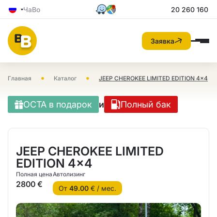
ЧаВо
20 260 160
Заявка
•
•
Главная
Каталог
JEEP CHEROKEE LIMITED EDITION 4×4
OCTA в подарок
и
Полный бак
JEEP CHEROKEE LIMITED
EDITION 4×4
Полная цена
Автолизинг
2800 €
От
49.00
€ / мес.