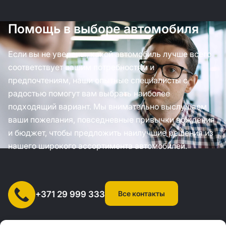
Помощь в выборе автомобиля
Если вы не уверены, какой автомобиль лучше всего
соответствует вашим потребностям и
предпочтениям, наши опытные специалисты с
радостью помогут вам выбрать наиболее
подходящий вариант. Мы внимательно выслушаем
ваши пожелания, повседневные привычки вождения
и бюджет, чтобы предложить наилучшие решения из
нашего широкого ассортимента автомобилей.
Все контакты
+371 29 999 333