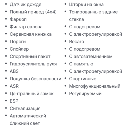
Датчик дождя
Шторки на окна
Полный привод (4x4)
Тонированные задние
Фаркоп
стекла
Фильтр салона
С подогревом
Сервисная книжка
С электрорегулировкой
Пороги
Recaro
Спойлер
С подогревом
Спортивный пакет
С автозатемнением
Гидроусилитель руля
С памятью
ABS
С электрорегулировкой
Подушка безопасности
Спортивные
ASR
Многофункциональный
Центральный замок
Регулируемый
ESP
Сигнализация
Автоматический
ближний свет