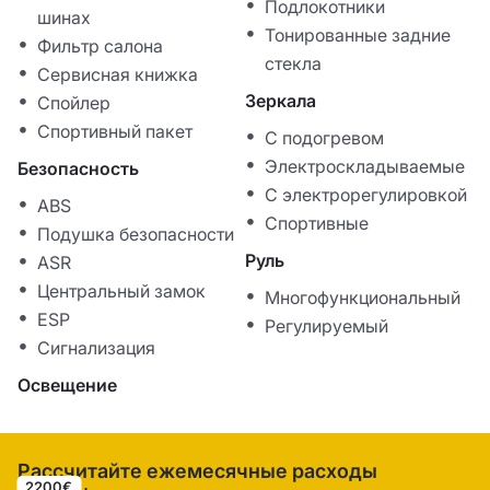
Подлокотники
шинах
Тонированные задние
Фильтр салона
стекла
Сервисная книжка
Зеркала
Спойлер
Спортивный пакет
С подогревом
Электроскладываемые
Безопасность
С электрорегулировкой
ABS
Спортивные
Подушка безопасности
Руль
ASR
Центральный замок
Многофункциональный
ESP
Регулируемый
Сигнализация
Освещение
Рассчитайте ежемесячные расходы
2200€