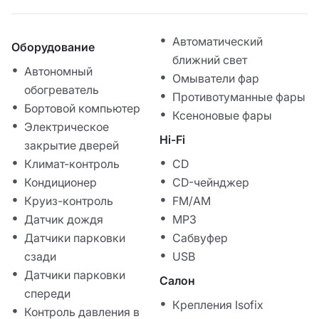
Автоматический
Оборудование
ближний свет
Автономный
Омыватели фар
обогреватель
Противотуманные фары
Бортовой компьютер
Ксеноновые фары
Электрическое
Hi-Fi
закрытие дверей
Климат-контроль
CD
Кондиционер
CD-чейнджер
Круиз-контроль
FM/AM
Датчик дождя
MP3
Датчики парковки
Сабвуфер
сзади
USB
Датчики парковки
Салон
спереди
Крепления Isofix
Контроль давления в