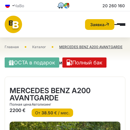
ЧаВо
20 260 160
Заявка
•
•
Главная
Каталог
MERCEDES BENZ A200 AVANTGARDE
OCTA в подарок
и
Полный бак
MERCEDES BENZ A200
AVANTGARDE
Полная цена
Автолизинг
2200 €
От
38.50
€ / мес.