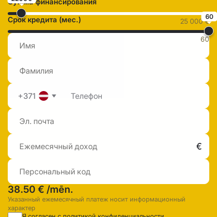
Сумма финансирования
60
Срок кредита (мес.)
25 000 €
60
+371
38.50 €
/mēn.
Указанный ежемесячный платеж носит информационный
характер
Я согласен с
политикой конфиденциальности