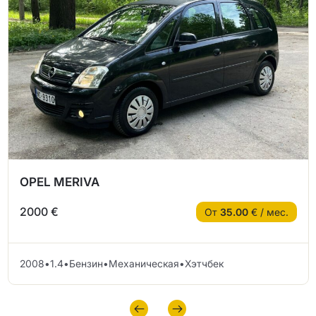
OPEL MERIVA
2000 €
От
35.00
€ / мес.
2008
•
1.4
•
Бензин
•
Механическая
•
Хэтчбек