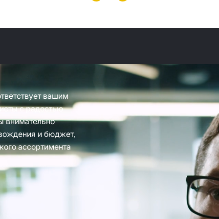
ответствует вашим
исты с радостью
ы внимательно
вождения и бюджет,
кого ассортимента