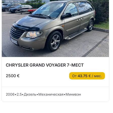
CHRYSLER GRAND VOYAGER 7-МЕСТ
2500 €
От
43.75
€ / мес.
2006
•
2.5
•
Дизель
•
Механическая
•
Минивэн