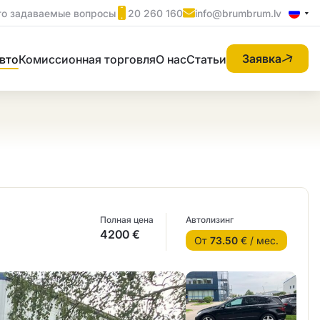
то задаваемые вопросы
20 260 160
info@brumbrum.lv
Заявка
вто
Комиссионная торговля
О нас
Статьи
Полная цена
Автолизинг
4200 €
От
73.50
€ / мес.