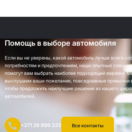
Помощь в выборе автомобиля
Если вы не уверены, какой автомобиль лучше всего со
потребностям и предпочтениям, наши опытные специал
помогут вам выбрать наиболее подходящий вариант. М
выслушаем ваши пожелания, повседневные привычки 
чтобы предложить наилучшие решения из нашего широ
автомобилей.
+371 29 999 333
Все контакты