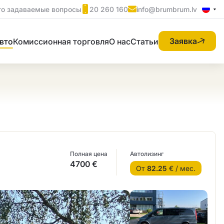
то задаваемые вопросы
20 260 160
info@brumbrum.lv
Заявка
вто
Комиссионная торговля
О нас
Статьи
Полная цена
Автолизинг
4700 €
От
82.25
€ / мес.