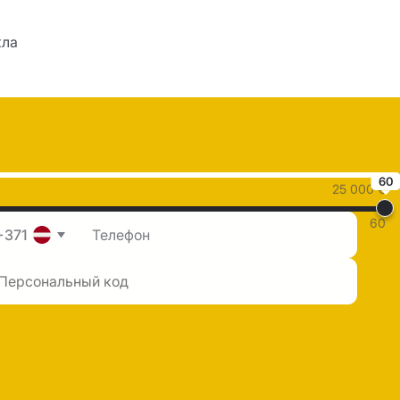
кла
60
25 000 €
60
+371