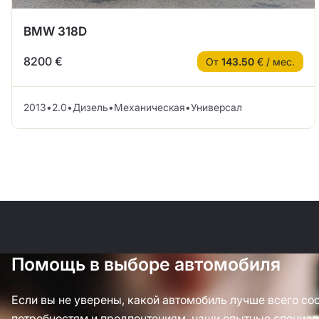
BMW 318D
8200 €
От
143.50
€ / мес.
2013
•
2.0
•
Дизель
•
Механическая
•
Универсал
Помощь в выборе автомобиля
Если вы не уверены, какой автомобиль лучше всего со
потребностям и предпочтениям, наши опытные специал