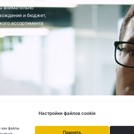
ы внимательно
вождения и бюджет,
кого ассортимента
с 77, Рига, LV-1063 |
20260160
Настройки файлов cookie
 как файлы
Принять
асие на