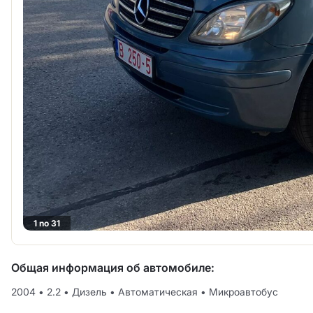
1 no 31
Общая информация об автомобиле:
2004
•
2.2
•
Дизель
•
Автоматическая
•
Микроавтобус