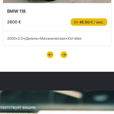
BMW 118
2600 €
От
45.50
€ / мес.
2005
•
2.0
•
Дизель
•
Механическая
•
Хэтчбек
ответствует вашим
исты с радостью