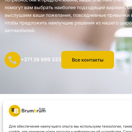
помогут вам выбрать наиболее подходящий вариант. М
выслушаем ваши пожелания, повседневные привычки 
чтобы предложить наилучшие решения из нашего широ
автомобилей.
+371 29 999 333
Все контакты
SIA "AUTOCLICK", рег. № 40203371960, адрес: ул. Мазюмправа
© 2026 Brum Brum Auto
Для обеспечения наилучшего опыта мы используем технологии, такие
cookie, для хранения и/или доступа к информации об устройстве. Согл