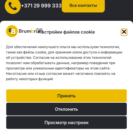
Все контакты
+371 29 999 333
Настройки файлов cookie
Для обеспечения наилучшего опыта мы используем технологии,
SIA "AUTOCLICK", рег. № 40203371960, адрес: ул. Мазюмправас
такие как файлы cookie, для хранения и/или доступа к информации
об устройстве. Согласие на использование этих технологий
77, Рига, LV-1063 |
20260160
позволит нам обрабатывать данные, например поведение при
просмотре или уникальные идентификаторы на этом сайте.
Несогласие или отзыв согласия может негативно повлиять на
Политика конфиденциальности
Контакты
работу некоторых функций.
Brum Brum Auto не является финансовым учреждением, но сотрудничает с
рядом банков и кредиторов, чтобы помочь вам оценить возможности
Принять
автокредитования. Мы предлагаем консультации и поддержку, чтобы найти
наилучшие финансовые решения, соответствующие вашим индивидуальным
Отклонить
потребностям и возможностям.
Просмотр настроек
© 2026 Brum Brum Auto