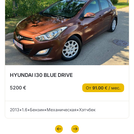
HYUNDAI I30 BLUE DRIVE
5200 €
От
91.00
€ / мес.
2013
•
1.6
•
Бензин
•
Механическая
•
Хэтчбек