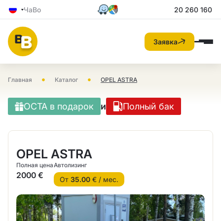
ЧаВо
20 260 160
Заявка
•
•
Главная
Каталог
OPEL ASTRA
OCTA в подарок
и
Полный бак
OPEL ASTRA
Полная цена
Автолизинг
2000 €
От
35.00
€ / мес.