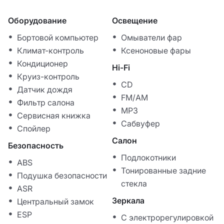
Оборудование
Освещение
Бортовой компьютер
Омыватели фар
Климат-контроль
Ксеноновые фары
Кондиционер
Hi-Fi
Круиз-контроль
CD
Датчик дождя
FM/AM
Фильтр салона
MP3
Сервисная книжка
Сабвуфер
Спойлер
Салон
Безопасность
Подлокотники
ABS
Тонированные задние
Подушка безопасности
стекла
ASR
Зеркала
Центральный замок
ESP
С электрорегулировкой