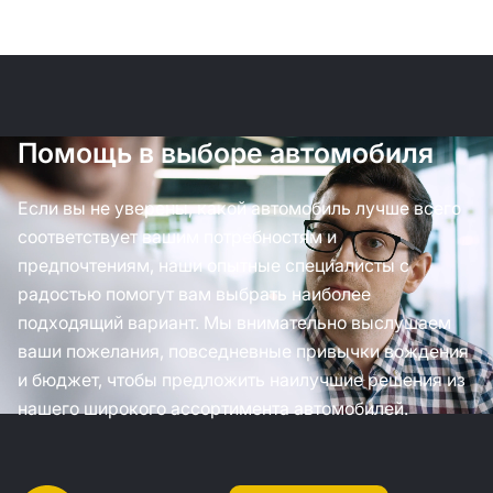
Помощь в выборе автомобиля
Если вы не уверены, какой автомобиль лучше всего
соответствует вашим потребностям и
предпочтениям, наши опытные специалисты с
радостью помогут вам выбрать наиболее
подходящий вариант. Мы внимательно выслушаем
ваши пожелания, повседневные привычки вождения
и бюджет, чтобы предложить наилучшие решения из
нашего широкого ассортимента автомобилей.