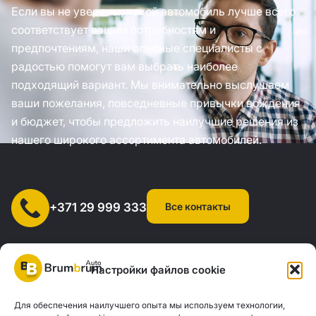
Если вы не уверены, какой автомобиль лучше всего
соответствует вашим потребностям и
предпочтениям, наши опытные специалисты с
радостью помогут вам выбрать наиболее
подходящий вариант. Мы внимательно выслушаем
ваши пожелания, повседневные привычки вождения
и бюджет, чтобы предложить наилучшие решения из
нашего широкого ассортимента автомобилей.
Все контакты
+371 29 999 333
Настройки файлов cookie
Для обеспечения наилучшего опыта мы используем технологии,
SIA "AUTOCLICK", рег. № 40203371960, адрес: ул. Мазюмправас