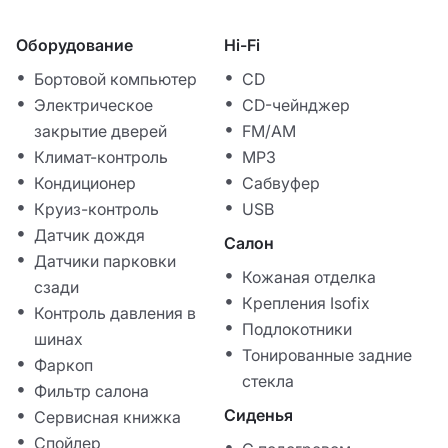
Оборудование
Hi-Fi
Бортовой компьютер
CD
Электрическое
CD-чейнджер
закрытие дверей
FM/AM
Климат-контроль
MP3
Кондиционер
Сабвуфер
Круиз-контроль
USB
Датчик дождя
Салон
Датчики парковки
Кожаная отделка
сзади
Крепления Isofix
Контроль давления в
Подлокотники
шинах
Тонированные задние
Фаркоп
стекла
Фильтр салона
Сиденья
Сервисная книжка
Спойлер