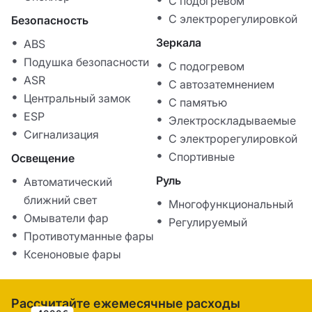
С подогревом
С электрорегулировкой
Безопасность
Зеркала
ABS
Подушка безопасности
С подогревом
ASR
С автозатемнением
Центральный замок
С памятью
ESP
Электроскладываемые
Сигнализация
С электрорегулировкой
Спортивные
Освещение
Руль
Автоматический
ближний свет
Многофункциональный
Омыватели фар
Регулируемый
Противотуманные фары
Ксеноновые фары
Рассчитайте ежемесячные расходы