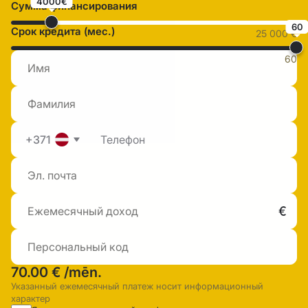
4000€
Сумма финансирования
60
Срок кредита (мес.)
25 000 €
60
+371
70.00 €
/mēn.
Указанный ежемесячный платеж носит информационный
характер