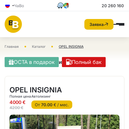
ЧаВо
20 260 160
Заявка
•
•
Главная
Каталог
OPEL INSIGNIA
OCTA в подарок
и
Полный бак
OPEL INSIGNIA
Полная цена
Автолизинг
4000 €
От
70.00
€ / мес.
4200 €